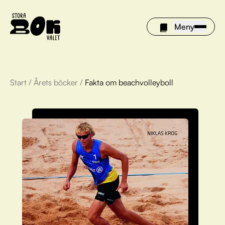
Meny
Start
/
Årets böcker
/
Fakta om beachvolleyboll
Årets böcker
Om Stora bokvalet
Olivia tipsar
Vinnare
FAQ
För bibliotek