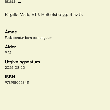
likaså. …
Birgitta Mark, BTJ. Helhetsbetyg: 4 av 5.
Ämne
Facklitteratur barn och ungdom
Ålder
9-12
Utgivningsdatum
2025-08-20
ISBN
9789180778411