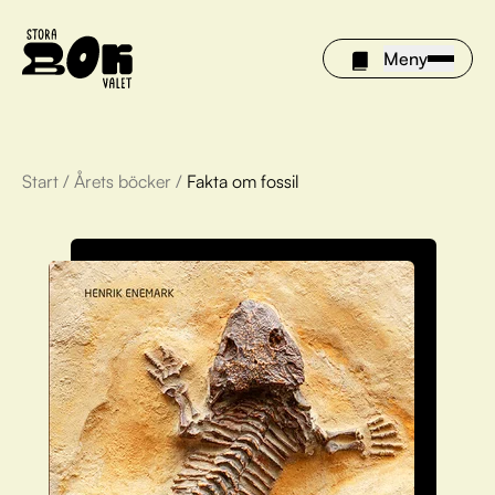
Meny
Start
/
Årets böcker
/
Fakta om fossil
Årets böcker
Om Stora bokvalet
Olivia tipsar
Vinnare
FAQ
För bibliotek