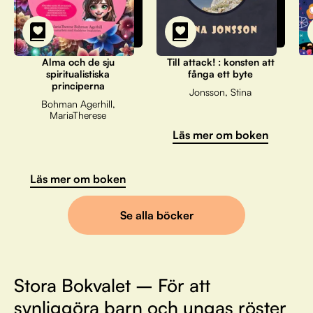
Alma och de sju
Till attack! : konsten att
spiritualistiska
fånga ett byte
principerna
Jonsson, Stina
Bohman Agerhill,
MariaTherese
Läs mer om boken
Läs mer om boken
Se alla böcker
Stora Bokvalet – För att
synliggöra barn och ungas röster