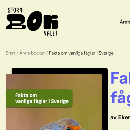
Året
Start
/
Årets böcker
/
Fakta om vanliga fåglar i Sverige
Fa
få
av Eke