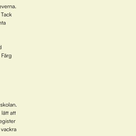
everna.
 Tack
nta
.
d
 Färg
skolan.
lätt att
egister
 vackra