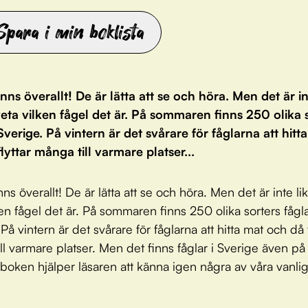
Spara i min boklista
inns överallt! De är lätta att se och höra. Men det är in
 veta vilken fågel det är. På sommaren finns 250 olika 
 Sverige. På vintern är det svårare för fåglarna att hitt
lyttar många till varmare platser...
nns överallt! De är lätta att se och höra. Men det är inte lika
ken fågel det är. På sommaren finns 250 olika sorters fågla
På vintern är det svårare för fåglarna att hitta mat och då f
ll varmare platser. Men det finns fåglar i Sverige även på 
boken hjälper läsaren att känna igen några av våra vanli