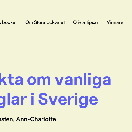
s böcker
Om Stora bokvalet
Olivia tipsar
Vinnare
kta om vanliga
glar i Sverige
nsten, Ann-Charlotte