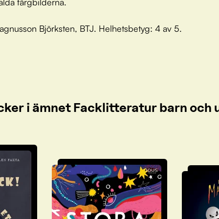
alda färgbilderna.
gnusson Björksten, BTJ. Helhetsbetyg: 4 av 5.
cker i ämnet Facklitteratur barn oc