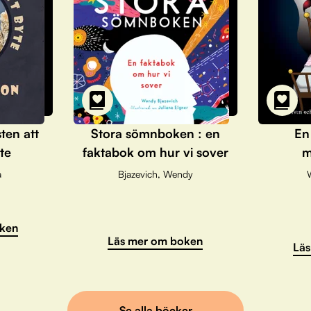
sten att
Stora sömnboken : en
En
te
faktabok om hur vi sover
m
a
Bjazevich, Wendy
ken
Läs mer om boken
Läs
Se alla böcker