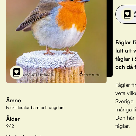
Fåglar f
lätt att
fåglar i
och då f
Fåglar fi
veta vil
Ämne
Sverige. 
Facklitteratur barn och ungdom
många ti
Den här 
Ålder
fåglar.
9-12