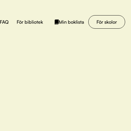
FAQ
För bibliotek
För skolor
Min boklista