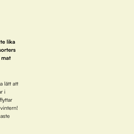
te lika
sorters
a mat
 lätt att
r i
lyttar
vintern!
gaste