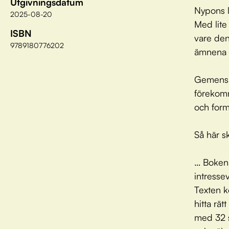
Utgivningsdatum
Nypons l
2025-08-20
Med lite
ISBN
vare den
9789180776202
ämnena v
Gemensam
förekomm
och form 
Så här s
… Boken,
intresse
Texten ko
hitta rä
med 32 s