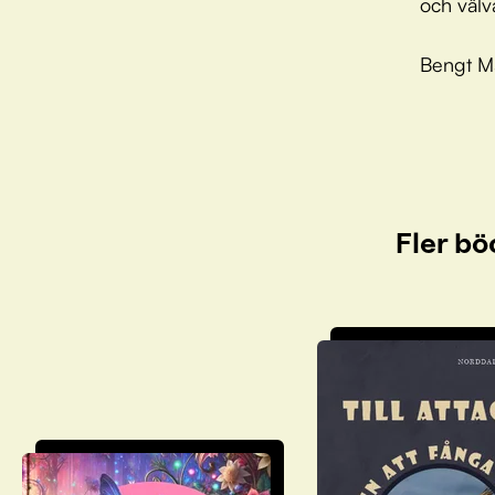
och välv
Bengt Ma
Fler bö