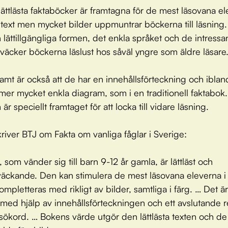
ättlästa faktaböcker är framtagna för de mest läsovana el
 text men mycket bilder uppmuntrar böckerna till läsning.
 lättillgängliga formen, det enkla språket och de intressa
äcker böckerna läslust hos såväl yngre som äldre läsare
t är också att de har en innehållsförteckning och iblan
er mycket enkla diagram, som i en traditionell faktabok.
är speciellt framtaget för att locka till vidare läsning.
kriver BTJ om Fakta om vanliga fåglar i Sverige:
 som vänder sig till barn 9-12 år gamla, är lättläst och
väckande. Den kan stimulera de mest läsovana eleverna i 
mpletteras med rikligt av bilder, samtliga i färg. … Det är 
tt med hjälp av innehållsförteckningen och ett avslutande r
ökord. … Bokens värde utgör den lättlästa texten och de