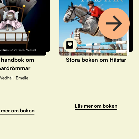
 handbok om
Stora boken om Hästar
ardrömmar
Wedhäll, Emelie
Läs mer om boken
 mer om boken