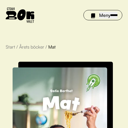
Meny
Start
/
Årets böcker
/
Mat
Årets böcker
Om Stora bokvalet
Olivia tipsar
Vinnare
FAQ
För bibliotek