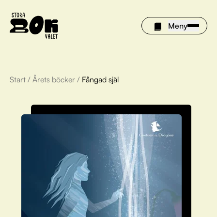
Meny
Start
/
Årets böcker
/
Fångad själ
Årets böcker
Om Stora bokvalet
Olivia tipsar
Vinnare
FAQ
För bibliotek