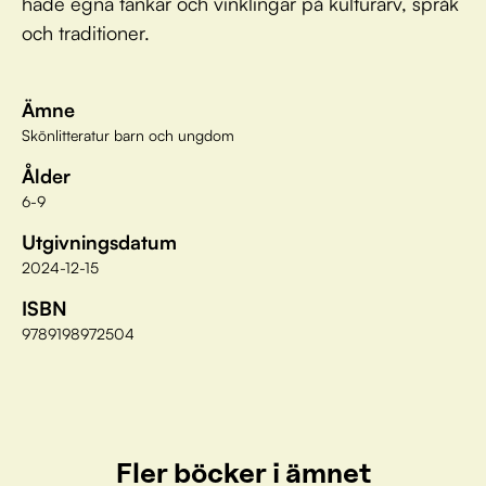
hade egna tankar och vinklingar på kulturarv, språk
och traditioner.
Ämne
Skönlitteratur barn och ungdom
Ålder
6-9
Utgivningsdatum
2024-12-15
ISBN
9789198972504
Fler böcker i ämnet