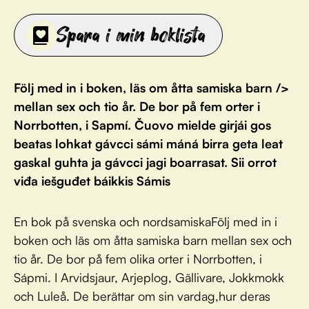
Spara i min boklista
Följ med in i boken, läs om åtta samiska barn />
mellan sex och tio år. De bor på fem orter i
Norrbotten, i Sapmí. Čuovo mielde girjái gos
beatas lohkat gávcci sámi máná birra geta leat
gaskal guhta ja gávcci jagi boarrasat. Sii orrot
viđa iešguđet báikkis Sámis
En bok på svenska och nordsamiskaFölj med in i
boken och läs om åtta samiska barn mellan sex och
tio år. De bor på fem olika orter i Norrbotten, i
Sápmi. I Arvidsjaur, Arjeplog, Gällivare, Jokkmokk
och Luleå. De berättar om sin vardag,hur deras