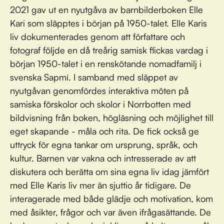
2021 gav ut en nyutgåva av barnbilderboken Elle
Kari som släpptes i början på 1950-talet. Elle Karis
liv dokumenterades genom att författare och
fotograf följde en då treårig samisk flickas vardag i
början 1950-talet i en renskötande nomadfamilj i
svenska Sapmí. I samband med släppet av
nyutgåvan genomfördes interaktiva möten på
samiska förskolor och skolor i Norrbotten med
bildvisning från boken, högläsning och möjlighet till
eget skapande - måla och rita. De fick också ge
uttryck för egna tankar om ursprung, språk, och
kultur. Barnen var vakna och intresserade av att
diskutera och berätta om sina egna liv idag jämfört
med Elle Karis liv mer än sjuttio år tidigare. De
interagerade med både glädje och motivation, kom
med åsikter, frågor och var även ifrågasättande. De