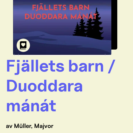
Fjällets barn /
Duoddara
mánát
av Müller, Majvor