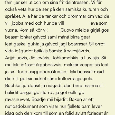
familjer ser ut och om sina fritidsintressen. Vi får
också veta hur de ser på den samiska kulturen och
språket. Alla har de tankar och drömmar om vad de
vill jobba med och hur de vill leva som
vuxna. Kom så kör vi! Cuovo mielde girjái gos
beasat lohkat gávcci sámi máná birra geat
leat gaskal guhta ja gávcci jagi boarrasat. Sii orrot
vida iešgudet báikkis Sámis: Árvvesjávrris,
Arjjátluovis, Jielleváris, Johkamohkis ja Luvlajis. Sii
muitalit iežaset árgabeaivvis, makkár veagat sis leat
ja sin friddjaáiggeberoštumiin. Mii beassat maid
diehtit, got sii oidnet sámi kultuvrra jja giela.
Buohkat jurddašit ja niegadit dan birra mainna sii
háliidit bargat go sturrot, ja got eallit go
rávasnuvvet. Boadje mii bijadit! Boken är ett
nutidsdokument som visar hur fjällets barn lever
idag och den kom till som en följd av att förlaget år