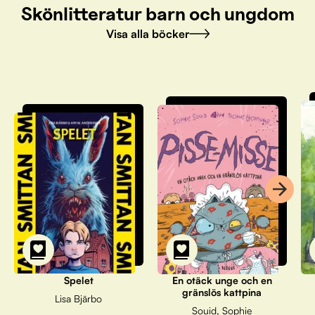
Skönlitteratur barn och ungdom
Visa alla böcker
Spelet
En otäck unge och en
gränslös kattpina
Lisa Bjärbo
Souid, Sophie