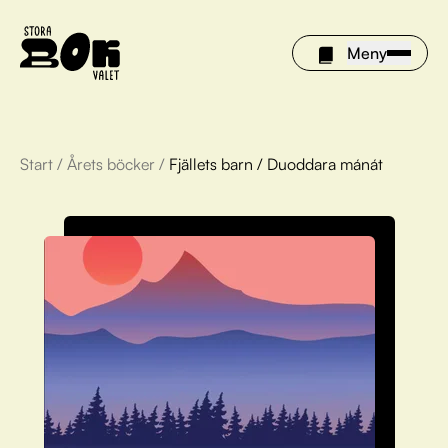
Meny
Start
/
Årets böcker
/
Fjällets barn / Duoddara mánát
Årets böcker
Om Stora bokvalet
Olivia tipsar
Vinnare
FAQ
För bibliotek