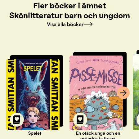
Fler böcker i ämnet
Skönlitteratur barn och ungdom
Visa alla böcker
Spelet
En otäck unge och en
gränslös kattpina