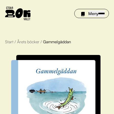
Meny
Start
/
Årets böcker
/
Gammelgäddan
Årets böcker
Om Stora bokvalet
Olivia tipsar
Vinnare
FAQ
För bibliotek