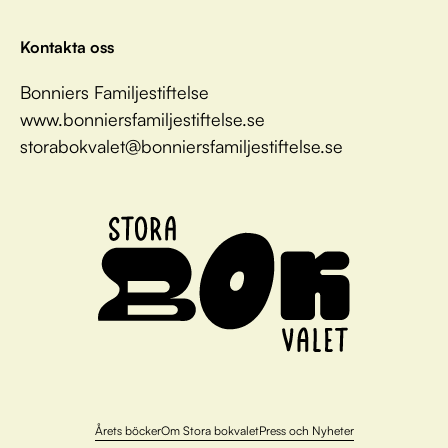
Kontakta oss
Bonniers Familjestiftelse
www.bonniersfamiljestiftelse.se
storabokvalet@bonniersfamiljestiftelse.se
Årets böcker
Om Stora bokvalet
Press och Nyheter