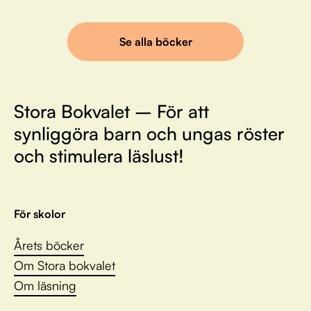
Se alla böcker
Stora Bokvalet – För att
synliggöra barn och ungas röster
och stimulera läslust!
För skolor
Årets böcker
Om Stora bokvalet
Om läsning