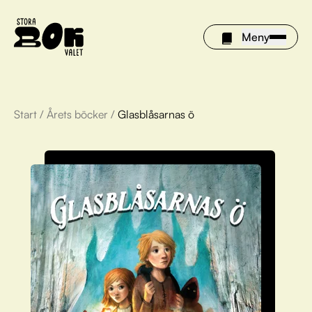
Meny
Start
/
Årets böcker
/
Glasblåsarnas ö
Årets böcker
Om Stora bokvalet
Olivia tipsar
Vinnare
FAQ
För bibliotek