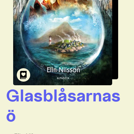
Glasblåsarnas
ö