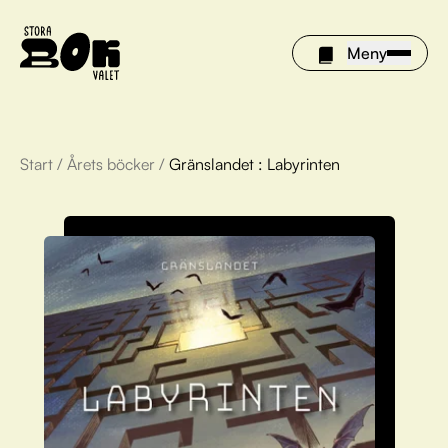
Meny
Start
/
Årets böcker
/
Gränslandet : Labyrinten
Årets böcker
Om Stora bokvalet
Olivia tipsar
Vinnare
FAQ
För bibliotek