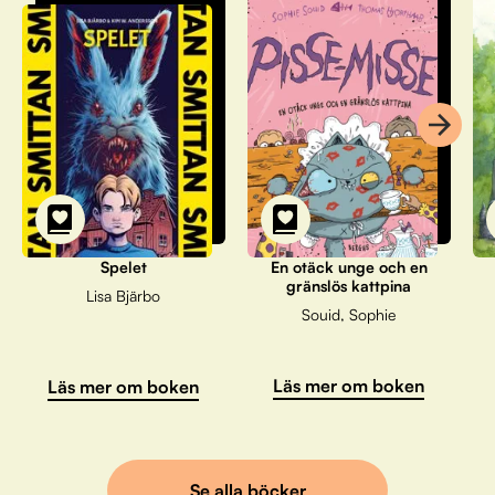
Spelet
En otäck unge och en
gränslös kattpina
Lisa Bjärbo
Souid, Sophie
Läs mer om boken
Läs mer om boken
Se alla böcker