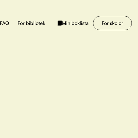
FAQ
För bibliotek
För skolor
Min boklista