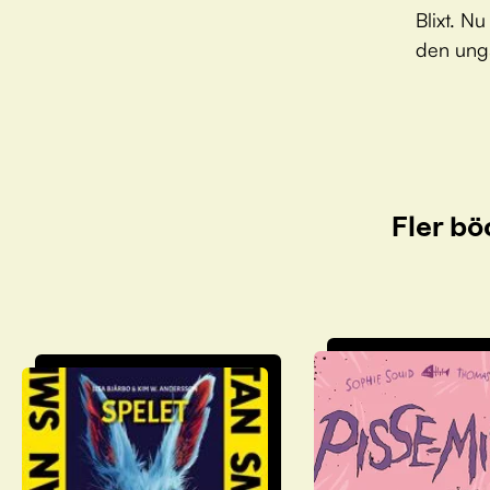
Blixt. N
den ung
Fler bö