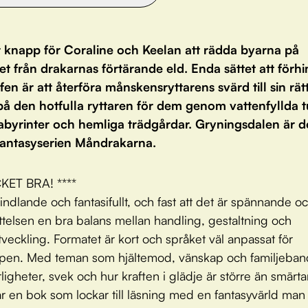
r knapp för Coraline och Keelan att rädda byarna på
et från drakarnas förtärande eld. Enda sättet att förh
fen är att återföra månskensryttarens svärd till sin rätt
på den hotfulla ryttaren för dem genom vattenfyllda t
abyrinter och hemliga trädgårdar. Gryningsdalen är d
 fantasyserien Måndrakarna.
CKET BRA! ****
indlande och fantasifullt, och fast att det är spännande och 
ttelsen en bra balans mellan handling, gestaltning och
veckling. Formatet är kort och språket väl anpassat för
pen. Med teman som hjältemod, vänskap och familjeba
ligheter, svek och hur kraften i glädje är större än smärta
är en bok som lockar till läsning med en fantasyvärld man