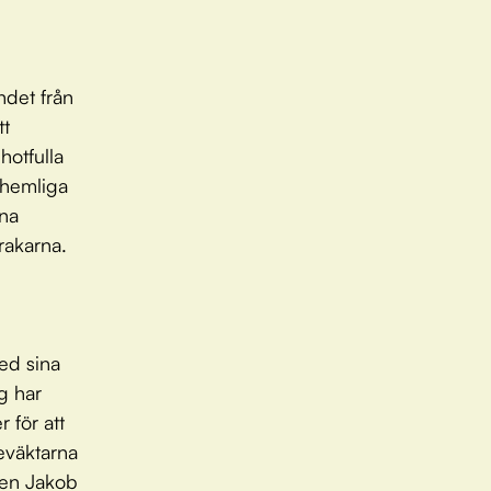
ndet från
tt
hotfulla
 hemliga
nna
rakarna.
med sina
g har
 för att
eväktarna
aren Jakob