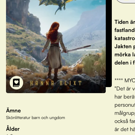
Tiden ä
fastland
katastro
Jakten 
mörka l
delen i
**** MY
"Det är v
har berä
personut
Ämne
målgrup
Skönlitteratur barn och ungdom
också far
Ålder
är det h