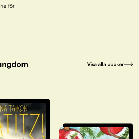
rie för
h ungdom
Visa alla böcker