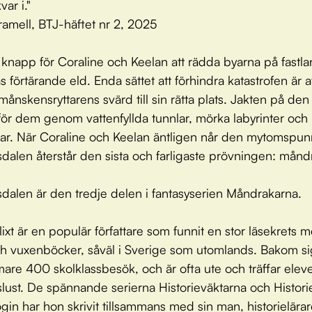
var i."
amell, BTJ-häftet nr 2, 2025
 knapp för Coraline och Keelan att rädda byarna på fastla
 förtärande eld. Enda sättet att förhindra katastrofen är a
månskensryttarens svärd till sin rätta plats. Jakten på den 
 för dem genom vattenfyllda tunnlar, mörka labyrinter och
ar. När Coraline och Keelan äntligen når den mytomspu
dalen återstår den sista och farligaste prövningen: månd
dalen är den tredje delen i fantasyserien Måndrakarna.
ixt är en populär författare som funnit en stor läsekrets 
h vuxenböcker, såväl i Sverige som utomlands. Bakom si
are 400 skolklassbesök, och är ofta ute och träffar elever
slust. De spännande serierna Historieväktarna och Histori
login har hon skrivit tillsammans med sin man, historielär