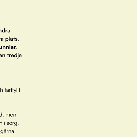
indra
a plats.
unnlar,
en tredje
fartfyllt
nd, men
n i sorg,
 gärna