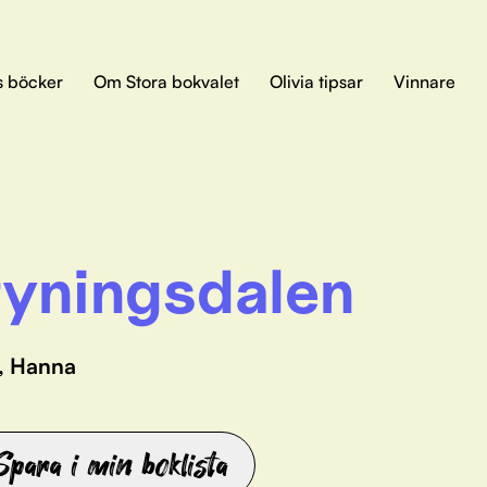
s böcker
Om Stora bokvalet
Olivia tipsar
Vinnare
yningsdalen
t, Hanna
Spara i min boklista