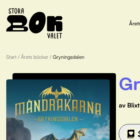
Året
Start
/
Årets böcker
/
Gryningsdalen
Gr
av Blix