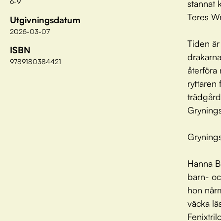
6-9
stannat k
Teres Wr
Utgivningsdatum
2025-03-07
Tiden är
ISBN
drakarnas
9789180384421
återföra 
ryttaren
trädgård
Grynings
Grynings
Hanna Bl
barn- oc
hon närm
väcka lä
Fenixtri