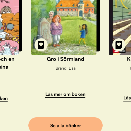
och en
Gro i Sörmland
K
pina
Brand, Lisa
T
Läs mer om boken
Läs
ken
Se alla böcker