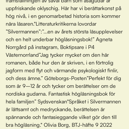
framställningen av såväl barn som asagudar är
uppfriskande oklyschig. Här har vi berättarkonst på
hög nivå, i en genomarbetad historia som kommer
nära läsaren."Litteraturkritikerna lovordar
”Silvermannen”:”...en av årets största läsupplevelser
och en helt underbar högläsningsbok!” Agneta
Norrgård på instagram, Boktipsare i P4
Västernorrland”Jag tycker mycket om den här
romanen, både hur den är skriven, i en förtrolig
jagform med flyt och värmande psykologiskt finlir,
och dess ämne.” Göteborgs-Posten”Perfekt för dig
som är 9–12 år och tycker om berättelser om de
nordiska gudarna. Fantastisk högläsningsbok för
hela familjen” Sydsvenskan"Språket i Silvermannen
är lättsamt och medryckande, berättelsen är
spännande och fantasieggande vilket gör den till
bra högläsning." Olivia Borg, BTJ-häfte 9 2022