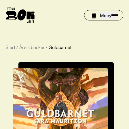
Meny
Start
/
Årets böcker
/
Guldbarnet
Årets böcker
Om Stora bokvalet
Olivia tipsar
Vinnare
FAQ
För bibliotek