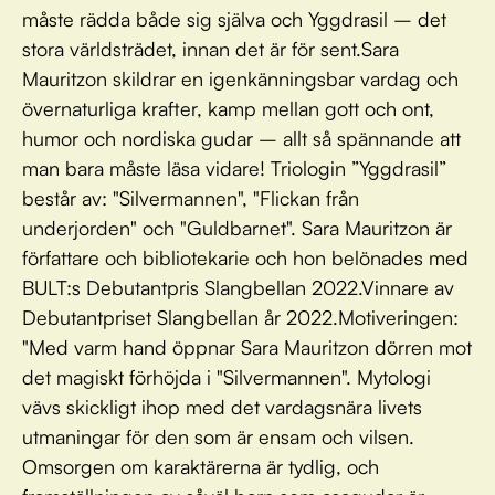
måste rädda både sig själva och Yggdrasil – det
stora världsträdet, innan det är för sent.Sara
Mauritzon skildrar en igenkänningsbar vardag och
övernaturliga krafter, kamp mellan gott och ont,
humor och nordiska gudar – allt så spännande att
man bara måste läsa vidare! Triologin ”Yggdrasil”
består av: "Silvermannen", "Flickan från
underjorden" och "Guldbarnet". Sara Mauritzon är
författare och bibliotekarie och hon belönades med
BULT:s Debutantpris Slangbellan 2022.Vinnare av
Debutantpriset Slangbellan år 2022.Motiveringen:
"Med varm hand öppnar Sara Mauritzon dörren mot
det magiskt förhöjda i "Silvermannen". Mytologi
vävs skickligt ihop med det vardagsnära livets
utmaningar för den som är ensam och vilsen.
Omsorgen om karaktärerna är tydlig, och