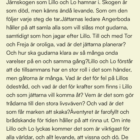
Järnskogen som Lillo och Lo hamnar i. Skogen är
som död, men känns ändå levande. Som om den
följer varje steg de tar.Jättarnas ledare Angerboda
håller på att samla alla som vill slåss mot gudarna,
samtidigt som hon jagar efter Lillo. Till och med Tor
och Freja är oroliga, vad är det jättarna planerar?
Och hur ska gudarna klara av så många onda
varelser på en och samma gång?Lillo och Lo förstår
att de tillsammans har en stor roll i det som händer,
men gåtorna är många. Vad är det för fel på Lillos
ödestråd, och vad är det för krafter som finns i Lillo
och som jättarna vill komma åt? Vem är det som gör
trådarna till den stora livsväven? Och vad är det
som får marken att skaka?Äventyret är farofyllt och
brådskande för tiden håller på att rinna ut. Om inte
Lillo och Lo lyckas kommer det som är viktigast för
alla världar, och allt levande, att vissna och dö. De