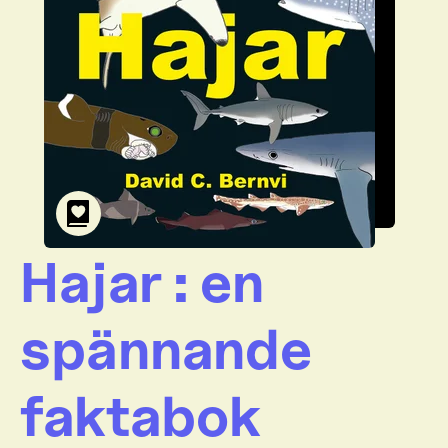
Hajar : en
spännande
faktabok