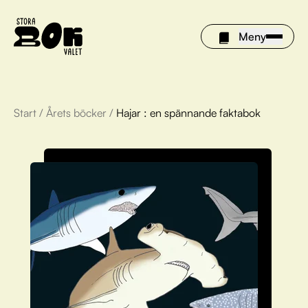
Meny
Start
/
Årets böcker
/
Hajar : en spännande faktabok
Årets böcker
Om Stora bokvalet
Olivia tipsar
Vinnare
FAQ
För bibliotek