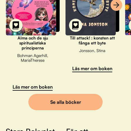
Alma och de sju
Till attack! : konsten att
spiritualistiska
fånga ett byte
principerna
Jonsson, Stina
Bohman Agerhill,
MariaTherese
Läs mer om boken
Läs mer om boken
Se alla böcker