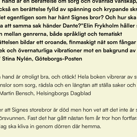
n hand är en berättelse om sorg och oväntad vänskap
också en berättelse fylld av spänning och krypande sk
det egentligen som har hänt Signes bror? Och hur sk
ra att samma sak händer Dante?"Elin Frykholm håller s
n mellan genrerna, både språkligt och tematiskt
rättelsen bildar ett oroande, finmaskigt nät som fånga
vek och övernaturliga vibrationer mot en bakgrund av
" Stina Nylén, Göteborgs-Posten
n hand är otroligt bra, och otäck! Hela boken vibrerar av 
nslor som sorg, rädsla och en längtan att ställa saker och
a." Martin Bensch, Helsingborgs Dagblad
er att Signes storebror är död men hon vet att det inte är 
försvunnen. Fast det har gått nästan fem år tror hon fortfa
ag ska kliva in genom dörren där hemma.