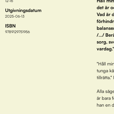
Håll mi
12-16
det är 
Utgivningsdatum
Vad är 
2025-06-13
förhind
ISBN
balanse
9789129751956
/.../ Be
sorg, s
vardag.
"Håll mi
tunga kä
tillrätt
Alla säg
är bara 
han en d