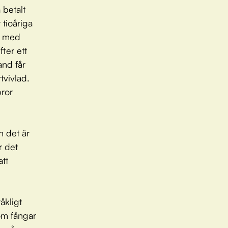
 betalt
 tioåriga
r med
ter ett
and får
tvivlad.
bror
n det är
r det
tt
åkligt
som fångar