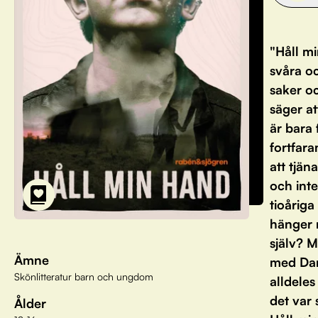
"Håll mi
svåra oc
saker oc
säger at
är bara 
fortfar
att tjän
och inte
tioårig
hänger 
själv? M
Ämne
med Dan
Skönlitteratur barn och ungdom
alldeles
det var
Ålder