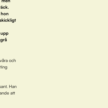
, men
räck.
a hon
kickligt
r upp
 grå
svåra och
 ting
sant. Han
rande att