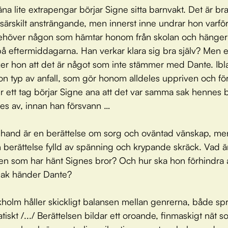
jäna lite extrapengar börjar Signe sitta barnvakt. Det är bra
 särskilt ansträngande, men innerst inne undrar hon varför
ehöver någon som hämtar honom från skolan och hänge
 eftermiddagarna. Han verkar klara sig bra själv? Men ef
er hon att det är något som inte stämmer med Dante. Ibl
n typ av anfall, som gör honom alldeles uppriven och för
r ett tag börjar Signe ana att det var samma sak hennes 
s av, innan han försvann …
 hand är en berättelse om sorg och oväntad vänskap, me
 berättelse fylld av spänning och krypande skräck. Vad ä
en som har hänt Signes bror? Och hur ska hon förhindra a
ak händer Dante?
ykholm håller skickligt balansen mellan genrerna, både spr
tiskt /.../ Berättelsen bildar ett oroande, finmaskigt nät 