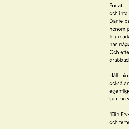
För att t
och inte
Dante b
honom på
tag märk
han någo
Och efte
drabbade
Håll min
också en
egentlig
samma s
"Elin Fr
och tema