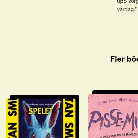
upp sorg
vardag."
Fler bö