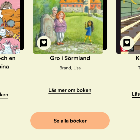
och en
Gro i Sörmland
K
pina
Brand, Lisa
T
Läs mer om boken
Läs
ken
Se alla böcker