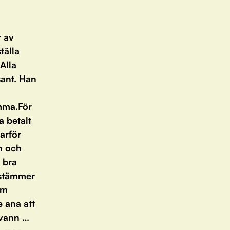
r av
tälla
Alla
sant. Han
emma.För
a betalt
arför
n och
 bra
e stämmer
om
e ana att
svann …