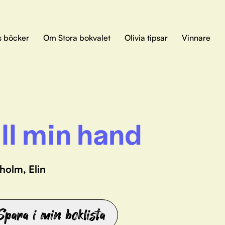
s böcker
Om Stora bokvalet
Olivia tipsar
Vinnare
ll min hand
holm, Elin
Spara i min boklista