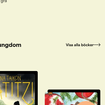
 grå
h ungdom
Visa alla böcker