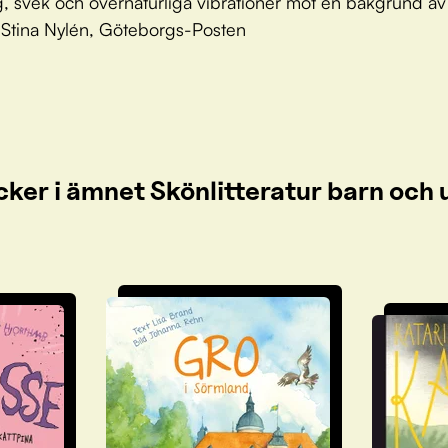
, svek och övernaturliga vibrationer mot en bakgrund av
 Stina Nylén, Göteborgs-Posten
cker i ämnet Skönlitteratur barn oc