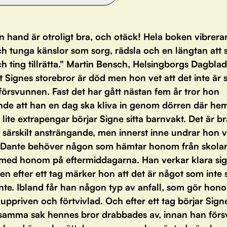
n hand är otroligt bra, och otäck! Hela boken vibrera
h tunga känslor som sorg, rädsla och en längtan att s
h ting tillrätta." Martin Bensch, Helsingborgs Dagblad
t Signes storebror är död men hon vet att det inte är 
försvunnen. Fast det har gått nästan fem år tror hon
ande att han en dag ska kliva in genom dörren där h
a lite extrapengar börjar Signe sitta barnvakt. Det är br
 särskilt ansträngande, men innerst inne undrar hon v
a Dante behöver någon som hämtar honom från skola
med honom på eftermiddagarna. Han verkar klara sig
en efter ett tag märker hon att det är något som int
te. Ibland får han någon typ av anfall, som gör hon
 uppriven och förtvivlad. Och efter ett tag börjar Sign
 samma sak hennes bror drabbades av, innan han för