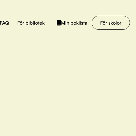
FAQ
För bibliotek
För skolor
Min boklista