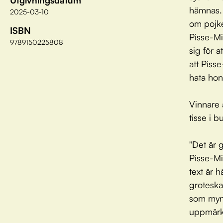
Utgivningsdatum
hämnas. 
2025-03-10
om pojke
ISBN
Pisse-Mi
9789150225808
sig för a
att Pisse
hata ho
Vinnare 
tisse i b
"Det är g
Pisse-Mi
text är h
groteska
som mynn
uppmärk