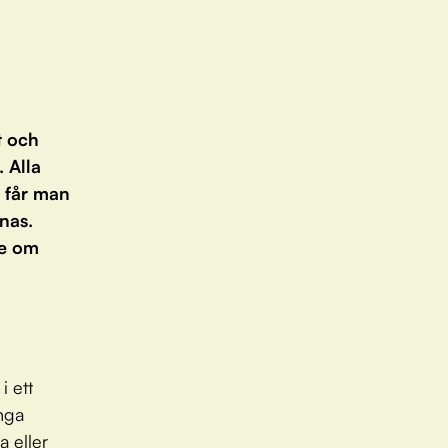
t och
. Alla
n får man
nas.
ie om
i ett
inga
a eller