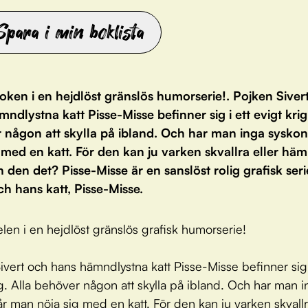
Spara i min boklista
oken i en hejdlöst gränslös humorserie!. Pojken Siver
ndlystna katt Pisse-Misse befinner sig i ett evigt krig
 någon att skylla på ibland. Och har man inga sysko
 med en katt. För den kan ju varken skvallra eller häm
n den det? Pisse-Misse är en sanslöst rolig grafisk ser
ch hans katt, Pisse-Misse.
elen i en hejdlöst gränslös grafisk humorserie!
ivert och hans hämndlystna katt Pisse-Misse befinner sig 
ig. Alla behöver någon att skylla på ibland. Och har man 
år man nöja sig med en katt. För den kan ju varken skvallr