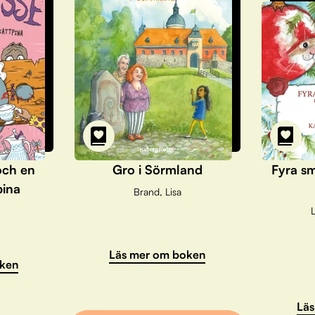
och en
Gro i Sörmland
Fyra sm
pina
Brand, Lisa
L
Läs mer om boken
ken
Läs