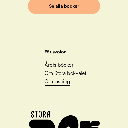
Se alla böcker
För skolor
Årets böcker
Om Stora bokvalet
Om läsning