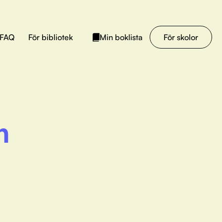
FAQ
För bibliotek
För skolor
Min boklista
h