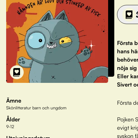
Första b
hans häm
behöver
nöja sig
Eller ka
Sivert o
Ämne
Första d
Skönlitteratur barn och ungdom
Ålder
Pojken S
9-12
evigt kr
syskon f