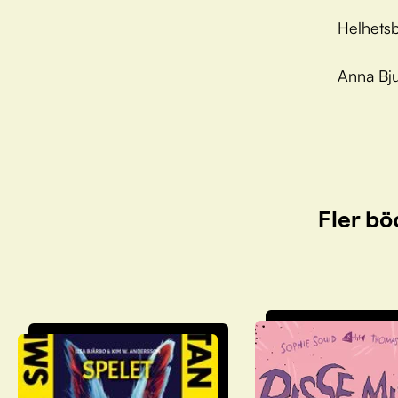
Helhetsb
Anna Bju
Fler bö