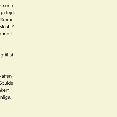
k serie
ga fejd.
estämmer
 Mest för
kar att
 til at
 katten
 Souids
äkert
nliga,