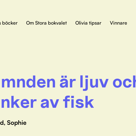
s böcker
Om Stora bokvalet
Olivia tipsar
Vinnare
mnden är ljuv oc
inker av fisk
d, Sophie