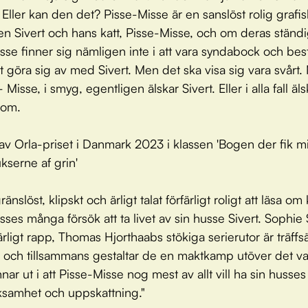
Eller kan den det? Pisse-Misse är en sanslöst rolig grafis
n Sivert och hans katt, Pisse-Misse, och om deras ständi
sse finner sig nämligen inte i att vara syndabock och b
tt göra sig av med Sivert. Men det ska visa sig vara svårt.
- Misse, i smyg, egentligen älskar Sivert. Eller i alla fall äls
nom.
av Orla-priset i Danmark 2023 i klassen 'Bogen der fik mig
ukserne af grin'
ränslöst, klipskt och ärligt talat förfärligt roligt att läsa om
sses många försök att ta livet av sin husse Sivert. Sophie
ärligt rapp, Thomas Hjorthaabs stökiga serierutor är träffs
 och tillsammans gestaltar de en maktkamp utöver det va
ar ut i att Pisse-Misse nog mest av allt vill ha sin husses
samhet och uppskattning."