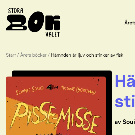
Året
Start
/
Årets böcker
/
Hämnden är ljuv och stinker av fisk
Hä
st
av Soui