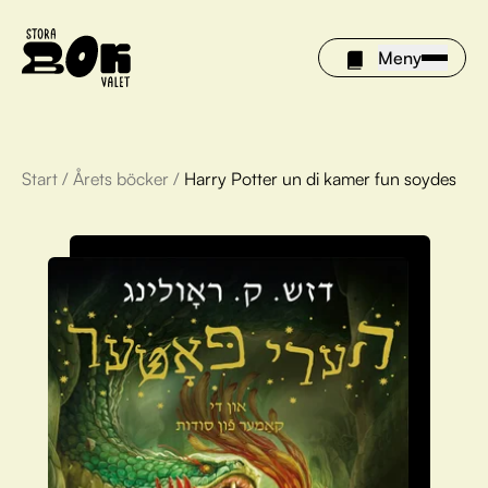
Meny
Start
/
Årets böcker
/
Harry Potter un di kamer fun soydes
Årets böcker
Om Stora bokvalet
Olivia tipsar
Vinnare
FAQ
För bibliotek