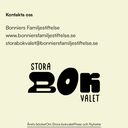
Kontakta oss
Bonniers Familjestiftelse
www.bonniersfamiljestiftelse.se
storabokvalet@bonniersfamiljestiftelse.se
Årets böcker
Om Stora bokvalet
Press och Nyheter