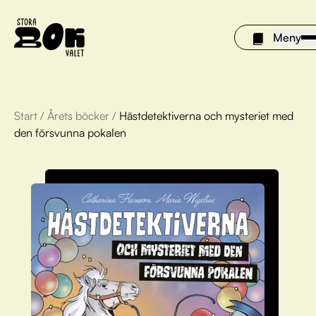
Meny
Start
/
Årets böcker
/
Hästdetektiverna och mysteriet med
Årets böcker
den försvunna pokalen
Om Stora bokvalet
Olivia tipsar
Vinnare
FAQ
För bibliotek