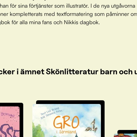
han för sina förtjänster som illustratör. I de nya utgåvorna
tioner kompletterats med textformatering som påminner o
ok för alla mina fans och Nikkis dagbok.
cker i ämnet Skönlitteratur barn oc