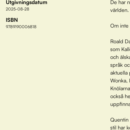
Utgivningsdatum
De har nä
2025-08-28
världen.
ISBN
Om inte 
9789190006818
Roald Dah
som Kall
och älska
språk oc
aktuella
Wonka, L
Knölarna
också he
uppfinn
Quentin 
stil har