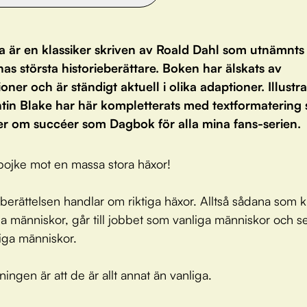
 är en klassiker skriven av Roald Dahl som utnämnts t
nas största historieberättare. Boken har älskats av
oner och är ständigt aktuell i olika adaptioner. Illustr
tin Blake har här kompletterats med textformatering
r om succéer som Dagbok för alla mina fans-serien.
 pojke mot en massa stora häxor!
berättelsen handlar om riktiga häxor. Alltså sådana som kl
liga människor, går till jobbet som vanliga människor och s
liga människor.
ingen är att de är allt annat än vanliga.