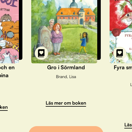
och en
Gro i Sörmland
Fyra sm
pina
Brand, Lisa
L
Läs mer om boken
ken
Läs