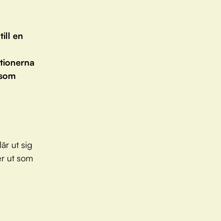
ill en
ationerna
 som
är ut sig
er ut som