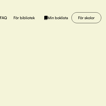
FAQ
För bibliotek
För skolor
Min boklista