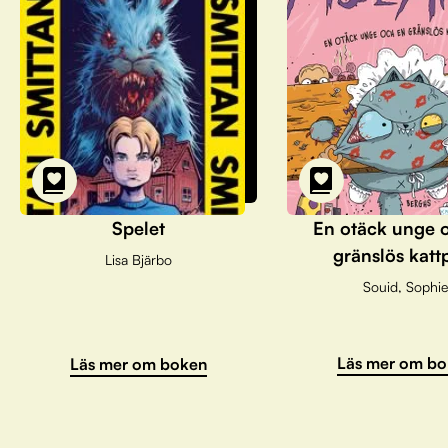
Spelet
En otäck unge 
gränslös katt
Lisa Bjärbo
Souid, Sophie
Läs mer om bo
Läs mer om boken