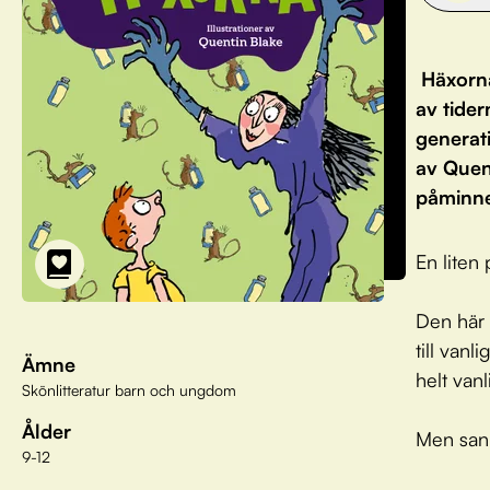
Häxorna
av tider
generati
av Quen
påminne
En liten
Den här 
till van
Ämne
helt van
Skönlitteratur barn och ungdom
Ålder
Men sann
9-12