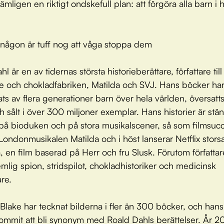
mligen en riktigt ondskefull plan: att förgöra alla barn i 
någon är tuff nog att våga stoppa dem
l är en av tidernas största historieberättare, författare till
e och chokladfabriken, Matilda och SVJ. Hans böcker har 
ts av flera generationer barn över hela världen, översatts 
h sålt i över 300 miljoner exemplar. Hans historier är stä
 på bioduken och på stora musikalscener, så som filmsuc
ondonmusikalen Matilda och i höst lanserar Netflix stors
, en film baserad på Herr och fru Slusk. Förutom författar
mlig spion, stridspilot, chokladhistoriker och medicinsk
are.
Blake har tecknat bilderna i fler än 300 böcker, och hans
 kommit att bli synonym med Roald Dahls berättelser. År 2