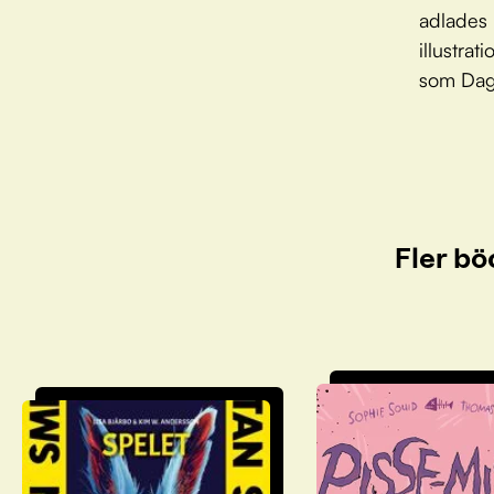
adlades 
illustra
som Dagb
Fler bö