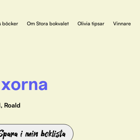
s böcker
Om Stora bokvalet
Olivia tipsar
Vinnare
xorna
, Roald
Spara i min boklista