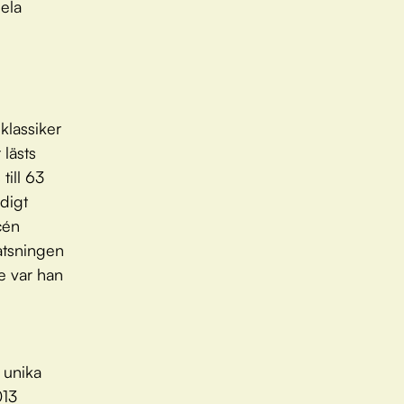
hela
 klassiker
lästs
till 63
ndigt
cén
atsningen
e var han
 unika
013