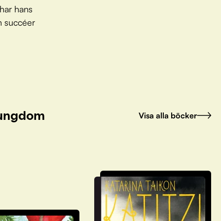
 har hans
m succéer
h ungdom
Visa alla böcker