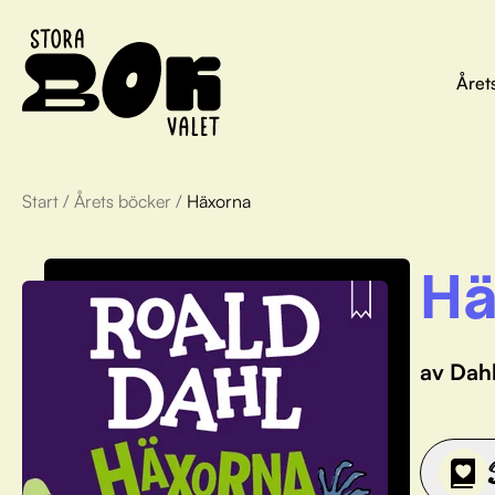
Året
Start
/
Årets böcker
/
Häxorna
Hä
av Dahl