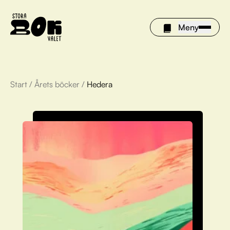
Meny
Start
/
Årets böcker
/
Hedera
Årets böcker
Om Stora bokvalet
Olivia tipsar
Vinnare
FAQ
För bibliotek