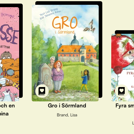
och en
Gro i Sörmland
Fyra sm
pina
Brand, Lisa
L