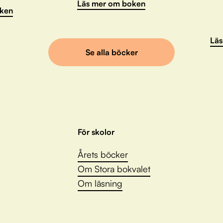
Läs mer om boken
ken
Läs
Se alla böcker
För skolor
Årets böcker
Om Stora bokvalet
Om läsning