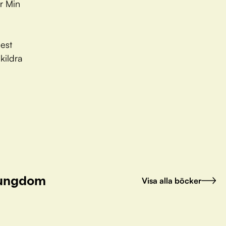
är Min
est
kildra
h ungdom
Visa alla böcker