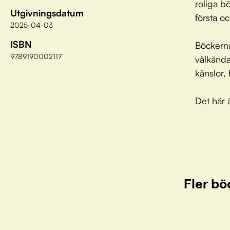
roliga bö
Utgivningsdatum
första oc
2025-04-03
ISBN
Böckerna
9789190002117
välkända 
känslor, 
Det här ä
Fler bö