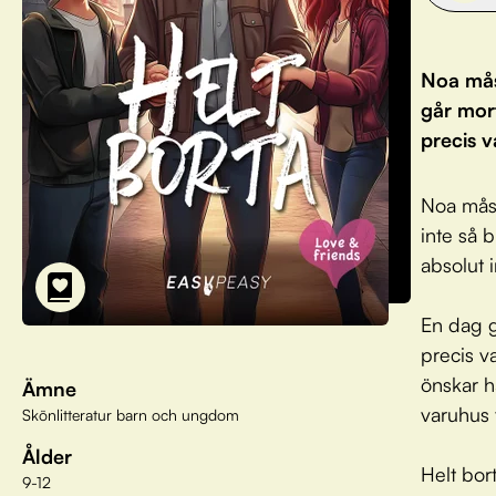
Noa mås
går mor
precis v
Noa måst
inte så 
absolut in
En dag g
precis v
önskar h
Ämne
varuhus f
Skönlitteratur barn och ungdom
Ålder
Helt bort
9-12