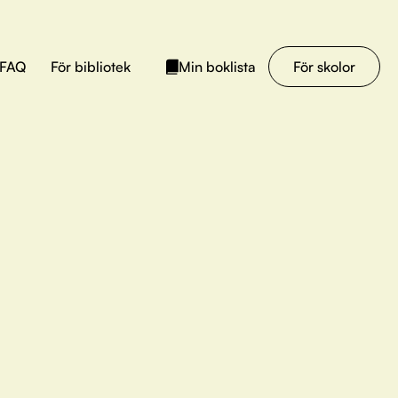
FAQ
För bibliotek
För skolor
Min boklista