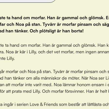
te ta hand om morfar. Han är gammal och glömsk. E
far och Noa på stan. Tyvärr är morfar pinsam och sä
ad han tänker. Och plötsligt är han borta!
e ta hand om morfar. Han är gammal och glömsk. Han kl
bra. Noa är kär i Lilly, och det vet morfar, men ingen anna
te Lilly.
år morfar och Noa på stan. Tyvärr är morfar pinsam och 
ad han tänker om alla människor de möter. När Noa ser Lil
an att morfar inte varit med. Noa lämnar honom ensam i e
ör att prata med Lilly. Och morfar försvinner. Han är helt 
a ingår i serien Love & Friends som består att lättlästa och