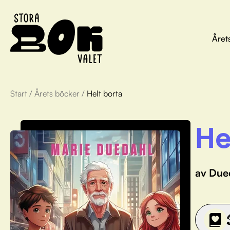
Året
Start
/
Årets böcker
/
Helt borta
He
av Due