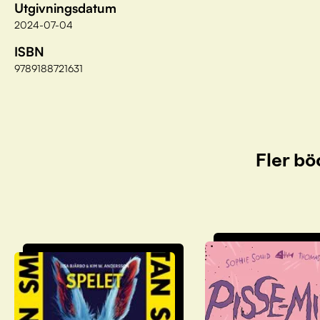
Utgivningsdatum
2024-07-04
ISBN
9789188721631
Fler bö