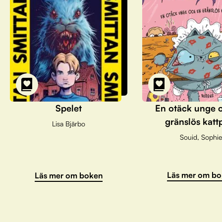
Spelet
En otäck unge 
gränslös katt
Lisa Bjärbo
Souid, Sophie
Läs mer om bo
Läs mer om boken