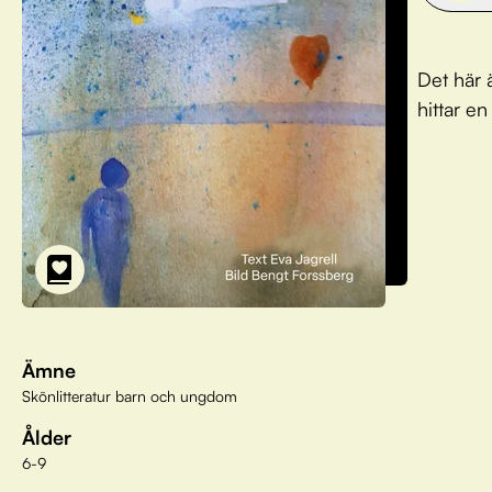
Det här 
hittar e
Ämne
Skönlitteratur barn och ungdom
Ålder
6-9