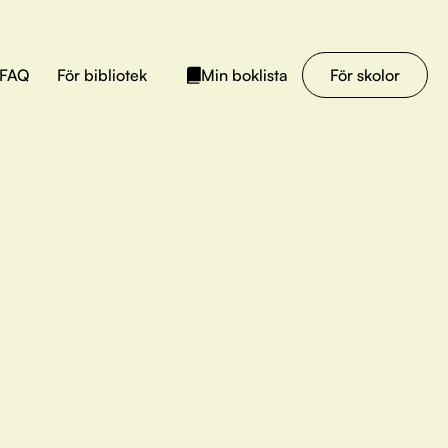
FAQ
För bibliotek
För skolor
Min boklista