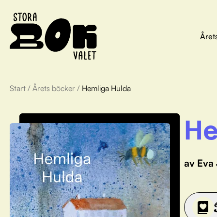
Året
Start
/
Årets böcker
/
Hemliga Hulda
He
av Eva 