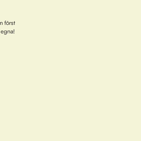
 först
s egna!