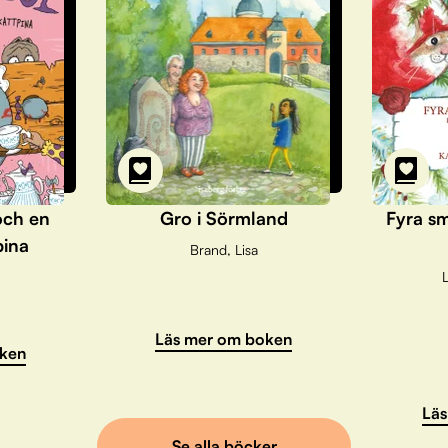
och en
Gro i Sörmland
Fyra sm
pina
Brand, Lisa
L
Läs mer om boken
ken
Läs
Se alla böcker