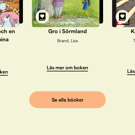
och en
Gro i Sörmland
K
pina
Brand, Lisa
T
Läs mer om boken
Läs
ken
Se alla böcker