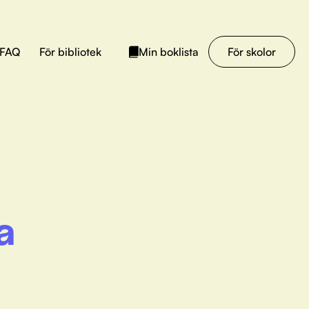
FAQ
För bibliotek
För skolor
Min boklista
a