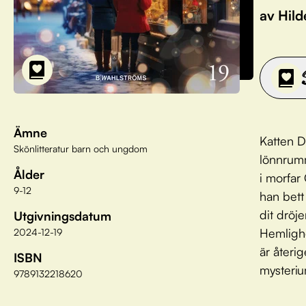
av Hild
Ämne
Katten Do
Skönlitteratur barn och ungdom
lönnrumm
Ålder
i morfar
9-12
han bett
dit dröje
Utgivningsdatum
Hemlighe
2024-12-19
är återig
ISBN
mysteriu
9789132218620