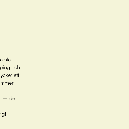
 gamla
öping och
ycket att
kommer
el – det
ng!