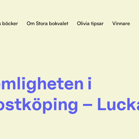
s böcker
Om Stora bokvalet
Olivia tipsar
Vinnare
mligheten i
ostköping – Luck
9