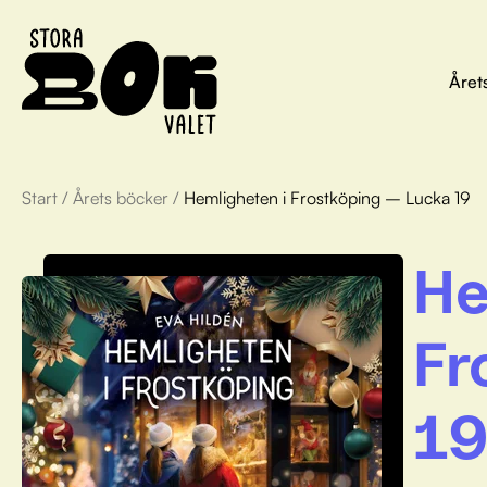
Året
Start
/
Årets böcker
/
Hemligheten i Frostköping – Lucka 19
He
Fr
1