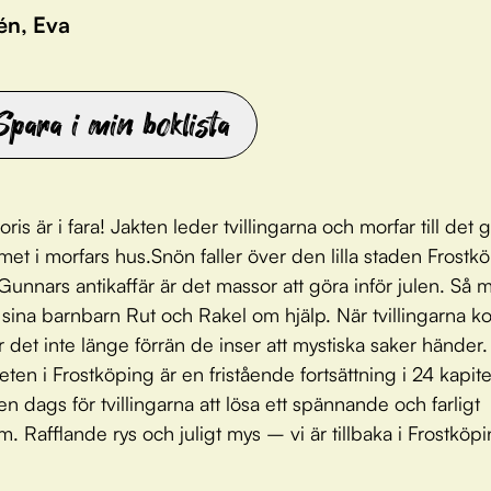
én, Eva
Spara i min boklista
ris är i fara! Jakten leder tvillingarna och morfar till det
et i morfars hus.Snön faller över den lilla staden Frostk
 Gunnars antikaffär är det massor att göra inför julen. Så m
 sina barnbarn Rut och Rakel om hjälp. När tvillingarna 
r det inte länge förrän de inser att mystiska saker händer.
ten i Frostköping är en fristående fortsättning i 24 kapit
en dags för tvillingarna att lösa ett spännande och farligt
m. Rafflande rys och juligt mys – vi är tillbaka i Frostköpi