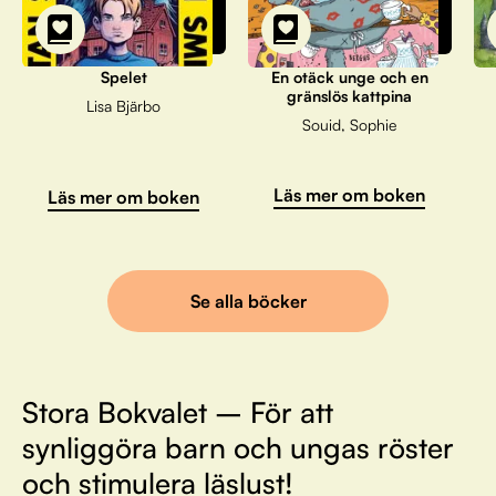
Spelet
En otäck unge och en
gränslös kattpina
Lisa Bjärbo
Souid, Sophie
Läs mer om boken
Läs mer om boken
Se alla böcker
Stora Bokvalet – För att
synliggöra barn och ungas röster
och stimulera läslust!