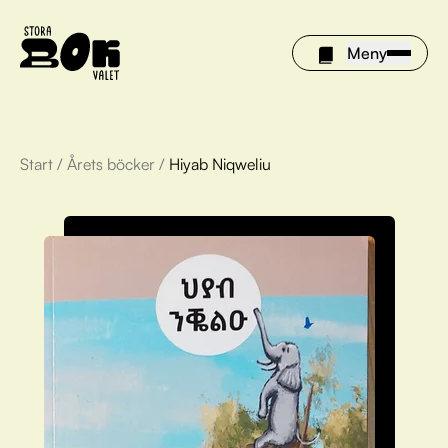
Meny
Start
/
Årets böcker
/
Hiyab Niqweliu
Årets böcker
Om Stora bokvalet
Olivia tipsar
Vinnare
FAQ
För bibliotek