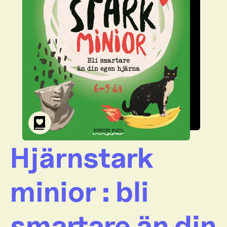
Hjärnstark
minior : bli
smartare än din