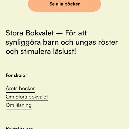
Se alla böcker
Stora Bokvalet – För att
synliggöra barn och ungas röster
och stimulera läslust!
För skolor
Årets böcker
Om Stora bokvalet
Om läsning
Kontakta oss