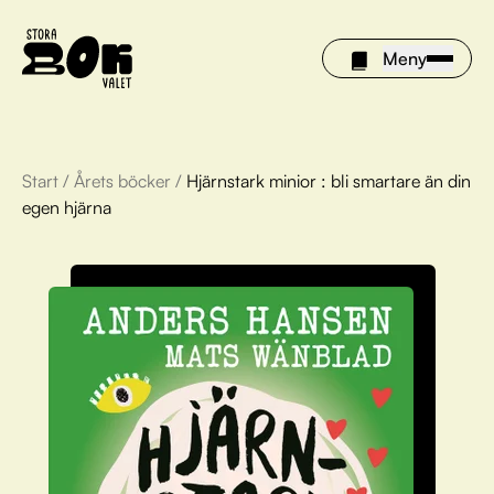
Meny
Start
/
Årets böcker
/
Hjärnstark minior : bli smartare än din
Årets böcker
egen hjärna
Om Stora bokvalet
Olivia tipsar
Vinnare
FAQ
För bibliotek