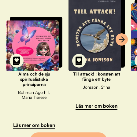
Alma och de sju
Till attack! : konsten att
spiritualistiska
fånga ett byte
principerna
Jonsson, Stina
Bohman Agerhill,
MariaTherese
Läs mer om boken
Läs mer om boken