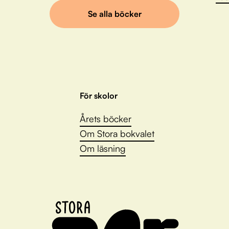
Se alla böcker
För skolor
Årets böcker
Om Stora bokvalet
Om läsning