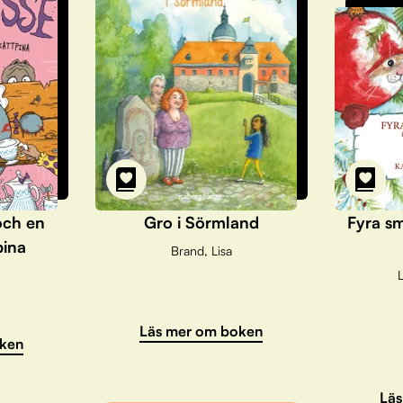
och en
Gro i Sörmland
Fyra sm
pina
Brand, Lisa
L
Läs mer om boken
ken
Läs