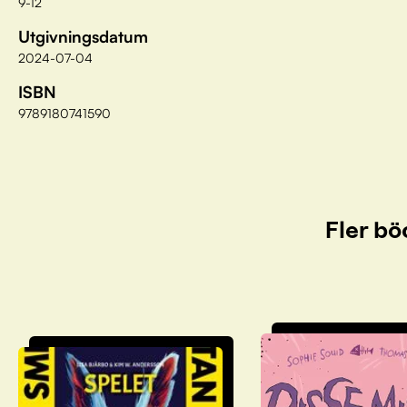
9-12
Utgivningsdatum
2024-07-04
ISBN
9789180741590
Fler bö