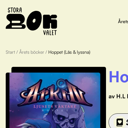
Året
Start
/
Årets böcker
/
Hoppet (Läs & lyssna)
Ho
av H.L