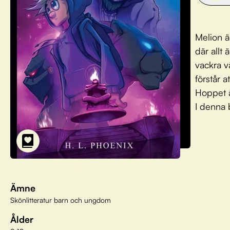
Melion ä
där allt 
vackra vä
förstår a
Hoppet ä
I denna 
Ämne
Skönlitteratur barn och ungdom
Ålder