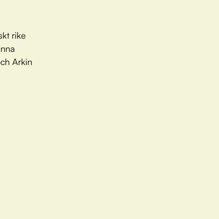
kt rike
denna
 och Arkin