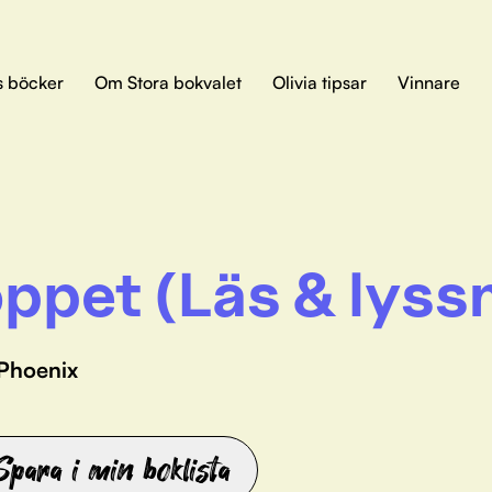
s böcker
Om Stora bokvalet
Olivia tipsar
Vinnare
ppet (Läs & lyss
 Phoenix
Spara i min boklista