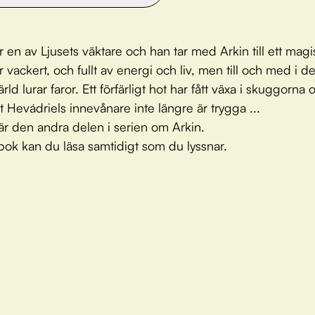
r en av Ljusets väktare och han tar med Arkin till ett magis
är vackert, och fullt av energi och liv, men till och med i 
rld lurar faror. Ett förfärligt hot har fått växa i skuggorna
tt Hevádriels innevånare inte längre är trygga ...
r den andra delen i serien om Arkin.
bok kan du läsa samtidigt som du lyssnar.