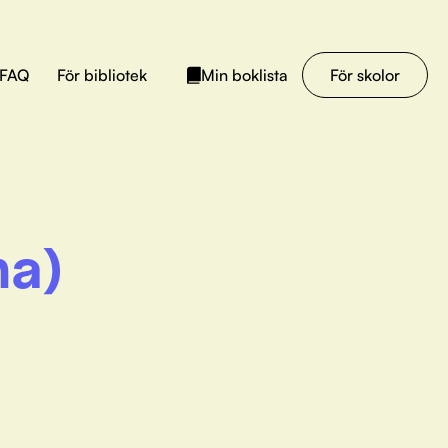
FAQ
För bibliotek
För skolor
Min boklista
na)