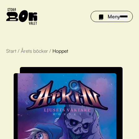
Meny
Start
/
Årets böcker
/
Hoppet
Årets böcker
Om Stora bokvalet
Olivia tipsar
Vinnare
FAQ
För bibliotek