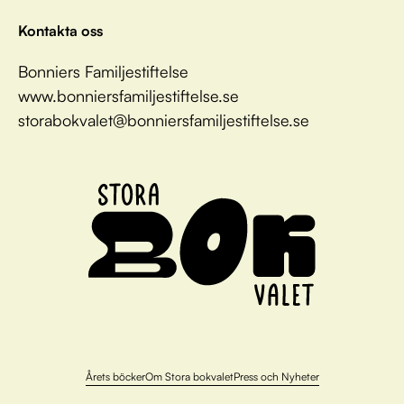
Kontakta oss
Bonniers Familjestiftelse
www.bonniersfamiljestiftelse.se
storabokvalet@bonniersfamiljestiftelse.se
Årets böcker
Om Stora bokvalet
Press och Nyheter