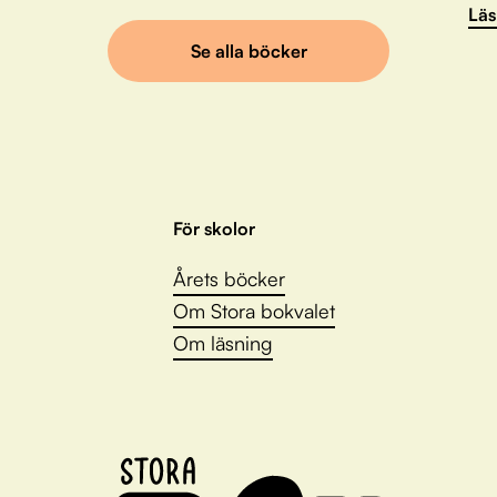
Läs
Se alla böcker
För skolor
Årets böcker
Om Stora bokvalet
Om läsning