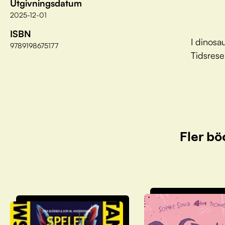
Utgivningsdatum
2025-12-01
ISBN
I dinosa
9789198675177
Tidsrese
Fler bö