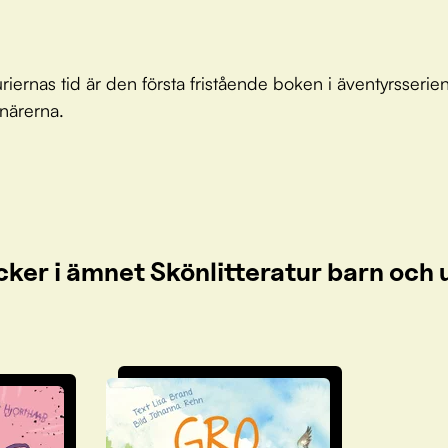
uriernas tid är den första fristående boken i äventyrsserie
närerna.
cker i ämnet Skönlitteratur barn oc