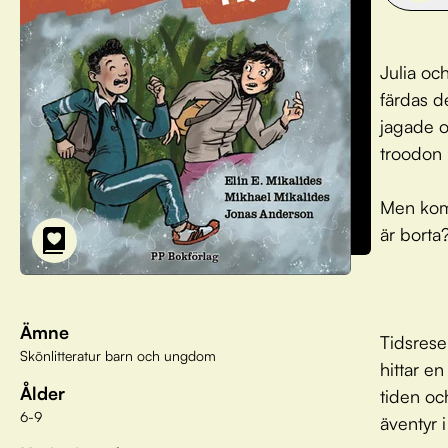
Julia oc
färdas de
jagade o
troodon 
Men komm
är borta
Ämne
Tidsrese
Skönlitteratur barn och ungdom
hittar e
Ålder
tiden oc
6-9
äventyr i