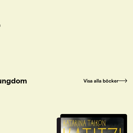
n
h ungdom
Visa alla böcker