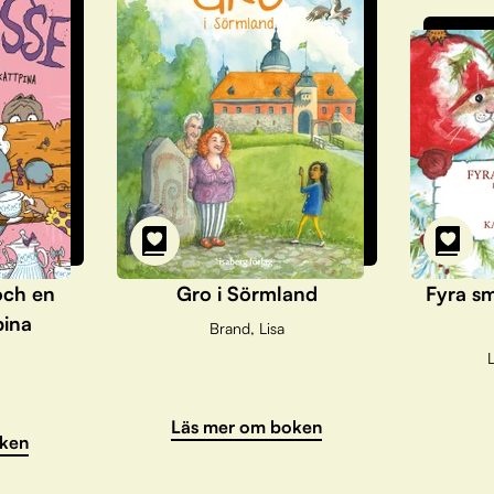
och en
Gro i Sörmland
Fyra sm
pina
Brand, Lisa
L
Läs mer om boken
ken