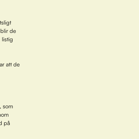
sligt
 blir de
listig
r att de
m, som
enom
ed på