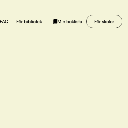
FAQ
För bibliotek
För skolor
Min boklista