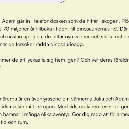
h Adam går in i telefonkiosken som de hittar i skogen. Plöt
 70 miljoner år tillbaka i tiden, till dinosauriernas tid. Där
ch nästan uppätna, de hittar nya vänner och ställs mot en 
när de försöker rädda dinosaurieägg.
er de att lyckas ta sig hem igen? Och vet deras föräldra
?
närerna är en äventyrsserie om vännerna Julia och Ada
n tidsmaskin mitt i skogen. Med tidsmaskinen reser de g
h hamnar i många olika äventyr. Gör dig redo att följa m
 tid och rum.