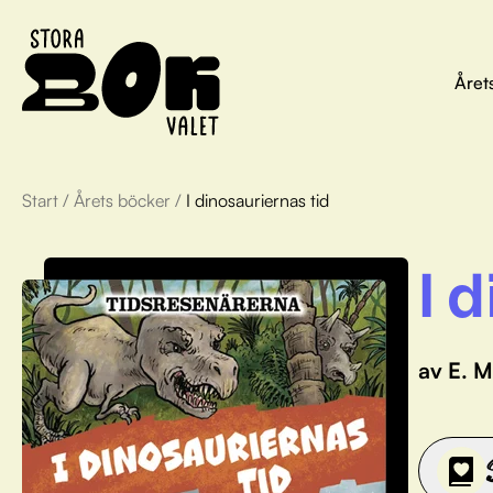
Året
Start
/
Årets böcker
/
I dinosauriernas tid
I 
av E. M