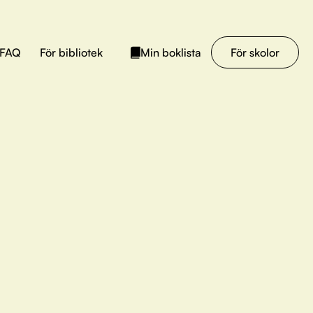
FAQ
För bibliotek
För skolor
Min boklista