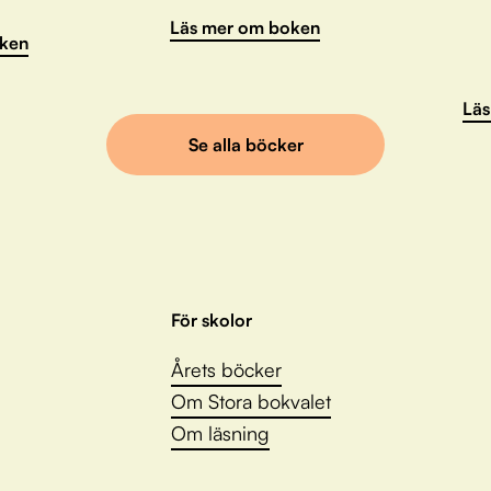
Läs mer om boken
ken
Läs
Se alla böcker
För skolor
Årets böcker
Om Stora bokvalet
Om läsning