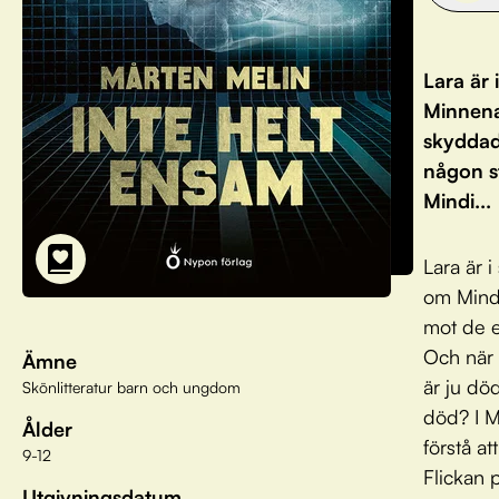
Lara är 
Minnena
skyddade
någon s
Mindi...
Lara är 
om Mind
mot de e
Och när 
Ämne
är ju dö
Skönlitteratur barn och ungdom
död? I M
Ålder
förstå a
9-12
Flickan 
Utgivningsdatum