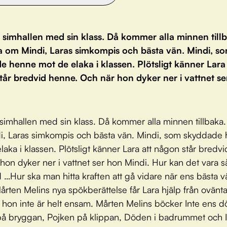
i simhallen med sin klass. Då kommer alla minnen till
 om Mindi, Laras simkompis och bästa vän. Mindi, s
 henne mot de elaka i klassen. Plötsligt känner Lara 
tår bredvid henne. Och när hon dyker ner i vattnet se
i simhallen med sin klass. Då kommer alla minnen tillbaka
i, Laras simkompis och bästa vän. Mindi, som skyddade
laka i klassen. Plötsligt känner Lara att någon står bredv
hon dyker ner i vattnet ser hon Mindi. Hur kan det vara s
d …Hur ska man hitta kraften att gå vidare när ens bästa v
årten Melins nya spökberättelse får Lara hjälp från oväntat
tt hon inte är helt ensam. Mårten Melins böcker Inte ens 
på bryggan, Pojken på klippan, Döden i badrummet och I