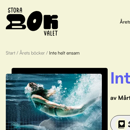
Året
Start
/
Årets böcker
/
Inte helt ensam
In
av Mår