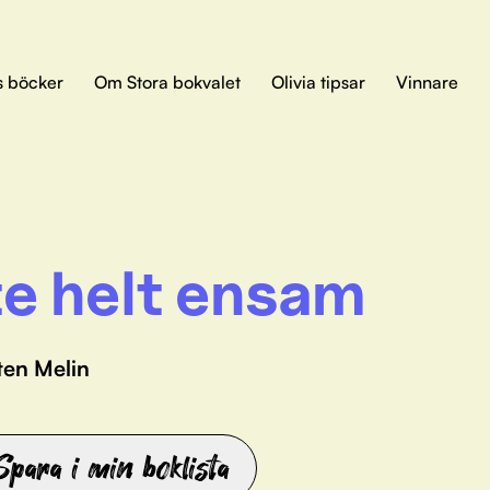
s böcker
Om Stora bokvalet
Olivia tipsar
Vinnare
te helt ensam
ten Melin
Spara i min boklista