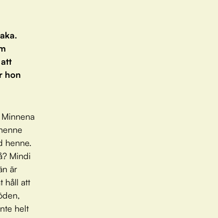
baka.
om
att
r hon
. Minnena
 henne
id henne.
å? Mindi
än är
 håll att
döden,
nte helt