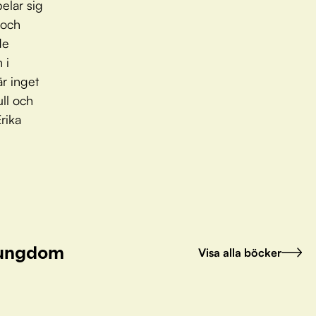
elar sig
 och
de
 i
är inget
ull och
rika
h ungdom
Visa alla böcker