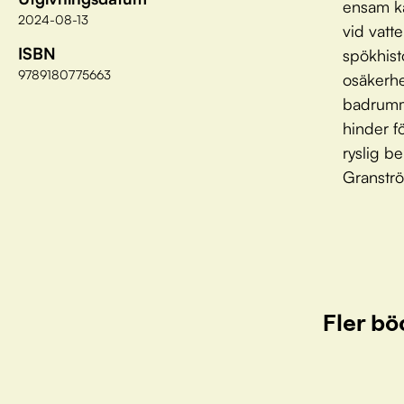
ensam ka
2024-08-13
vid vatt
ISBN
spökhist
9789180775663
osäkerhe
badrummet
hinder f
ryslig b
Granstr
Fler bö