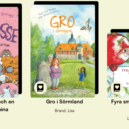
och en
Gro i Sörmland
Fyra sm
pina
Brand, Lisa
L