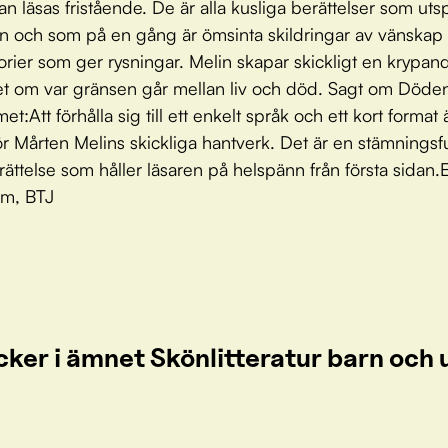
n läsas fristående. De är alla kusliga berättelser som utsp
en och som på en gång är ömsinta skildringar av vänskap
orier som ger rysningar. Melin skapar skickligt en krypan
t om var gränsen går mellan liv och död. Sagt om Döden
:Att förhålla sig till ett enkelt språk och ett kort format 
ör Mårten Melins skickliga hantverk. Det är en stämningsf
erättelse som håller läsaren på helspänn från första sidan.E
öm, BTJ
cker i ämnet Skönlitteratur barn oc