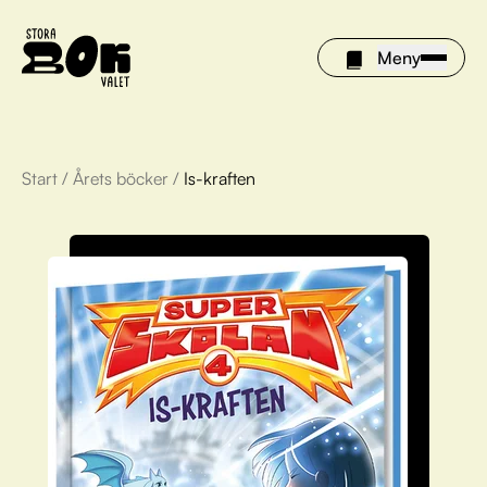
Meny
Start
/
Årets böcker
/
Is-kraften
Årets böcker
Om Stora bokvalet
Olivia tipsar
Vinnare
FAQ
För bibliotek