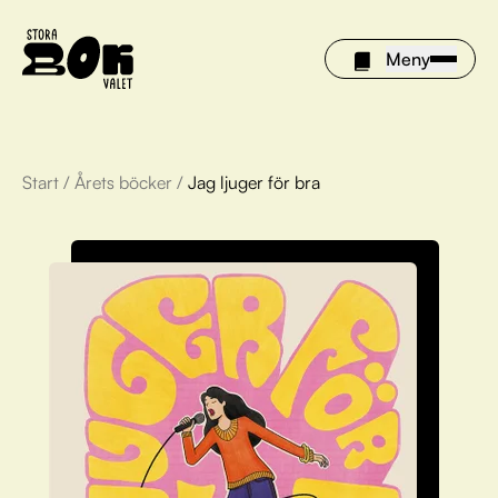
Meny
Start
/
Årets böcker
/
Jag ljuger för bra
Årets böcker
Om Stora bokvalet
Olivia tipsar
Vinnare
FAQ
För bibliotek