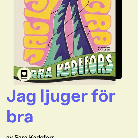
Jag ljuger för
bra
av Sara Kadefors