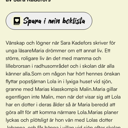
Spara i min boklista
Vänskap och lögner när Sara Kadefors skriver för
unga läsareMaria drömmer om ett annat liv. Ett
större, roligare liv än det med mamma och
lillebrorsan i radhusområdet och i skolan där alla
känner alla.Som om någon har hört hennes önskan
flyttar popstjärnan Lola in i lyxiga huset vid sjön,
granne med Marias klasskompis Malin.Maria gillar
egentligen inte Malin, men när det visar sig att Lola
har en dotter i deras ålder så är Maria beredd att
göra allt för att komma närmare Lola.Marias planer
lyckas och plötsligt är hon vän med Lolas dotter
Johanna, och får hänga i villan vid sjön efter skolan.