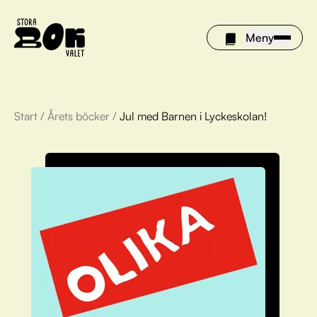
Meny
Start
/
Årets böcker
/
Jul med Barnen i Lyckeskolan!
Årets böcker
Om Stora bokvalet
Olivia tipsar
Vinnare
FAQ
För bibliotek