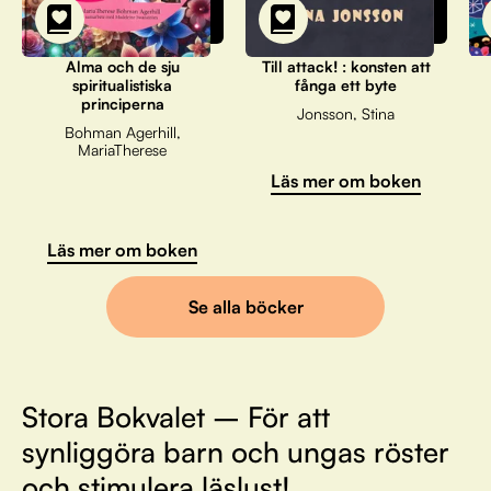
Alma och de sju
Till attack! : konsten att
spiritualistiska
fånga ett byte
principerna
Jonsson, Stina
Bohman Agerhill,
MariaTherese
Läs mer om boken
Läs mer om boken
Se alla böcker
Stora Bokvalet – För att
synliggöra barn och ungas röster
och stimulera läslust!