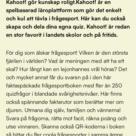
Kahoot! gör kunskap roligt.Kahoot! är en
spelbaserad läroplattform som gör det enkelt
och kul att tävla i frågesport. Här kan du också
skapa och dela dina egna quiz. Kahoot! är redan
en stor favorit i landets skolor och på fritids.
För dig som älskar frågesport! Vilken är den största
fjärilen i världen? Vad är meningen med att ha ett
skal? Hur långt kan en lejonhannes vrål höras? Det
och mycket annat får du svaren på i den här
faktaspäckade frågesportboken med fler än 250
quizfrågor i blandade svårighetsnivåer. Här finns
också spännande faktarutor som berättar mer om
djuren. Utmana dig själv, familjen och vännerna!
Svara på frågorna, rätta mot facit, räkna poäng och
utse vinnaren. Skanna också QR-koderna i boken
så hittar du fler coola frågesporter i samma ämne.