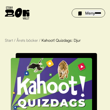
Meny
Start
/
Årets böcker
/
Kahoot! Quizdags: Djur
Årets böcker
Om Stora bokvalet
Olivia tipsar
Vinnare
FAQ
För bibliotek