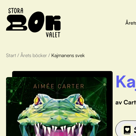
Året
Start
/
Årets böcker
/
Kajmanens svek
Ka
av Cart