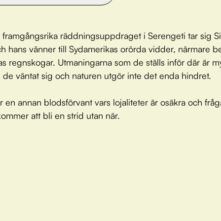
t framgångsrika räddningsuppdraget i Serengeti tar sig 
h hans vänner till Sydamerikas orörda vidder, närmare bes
 regnskogar. Utmaningarna som de ställs inför där är m
n de väntat sig och naturen utgör inte det enda hindret.
 en annan blodsförvant vars lojaliteter är osäkra och fråg
ommer att bli en strid utan när.