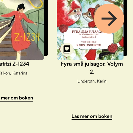
atitzi Z-1234
Fyra små julsagor. Volym
2.
aikon, Katarina
Linderoth, Karin
 mer om boken
Läs mer om boken