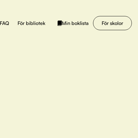
FAQ
För bibliotek
För skolor
Min boklista