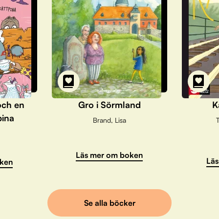
och en
Gro i Sörmland
K
pina
Brand, Lisa
T
Läs mer om boken
Läs
ken
Se alla böcker