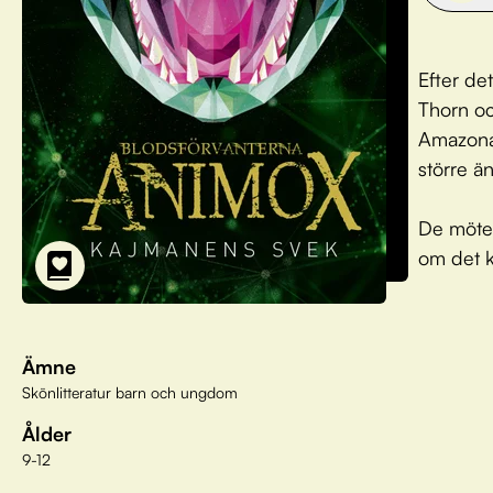
Efter de
Thorn oc
Amazonas
större ä
De möter
om det k
Ämne
Skönlitteratur barn och ungdom
Ålder
9-12