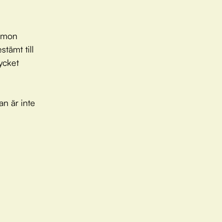
Simon
tämt till
ycket
an är inte