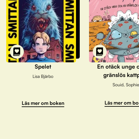
Spelet
En otäck unge 
gränslös katt
Lisa Bjärbo
Souid, Sophie
Läs mer om bo
Läs mer om boken