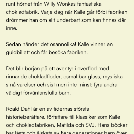
runt hörnet från Willy Wonkas fantastiska
chokladfabrik. Varje dag när Kalle går förbi fabriken
drömmer han om allt underbart som kan finnas där
inne.
Sedan händer det osannolika! Kalle vinner en
guldbiljett och får besöka fabriken.
Det blir början på ett äventyr i överflöd med
rinnande chokladfloder, osmältbar glass, mystiska
små varelser och sist men inte minst: fyra andra
väldigt förväntansfulla barn.
Roald Dahl är en av tidernas största
historieberättare, författare till klassiker som Kalle
och chokladfabriken, Matilda och SVJ. Hans böcker
har lästs och älskats av flera generationer barn över