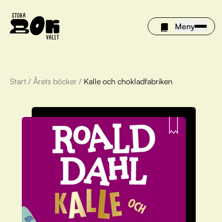
Meny
Start
/
Årets böcker
/
Kalle och chokladfabriken
Årets böcker
Om Stora bokvalet
Olivia tipsar
Vinnare
FAQ
För bibliotek