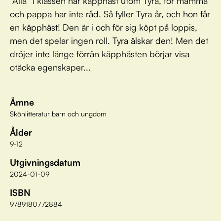
”Alla” i klassen har käpphäst utom Tyra, för mamma
och pappa har inte råd. Så fyller Tyra år, och hon får
en käpphäst! Den är i och för sig köpt på loppis,
men det spelar ingen roll. Tyra älskar den! Men det
dröjer inte länge förrän käpphästen börjar visa
otäcka egenskaper...
Ämne
Skönlitteratur barn och ungdom
Ålder
9-12
Utgivningsdatum
2024-01-09
ISBN
9789180772884