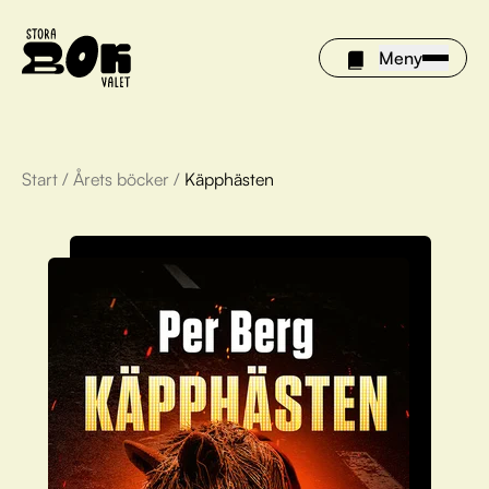
Meny
Start
/
Årets böcker
/
Käpphästen
Årets böcker
Om Stora bokvalet
Olivia tipsar
Vinnare
FAQ
För bibliotek