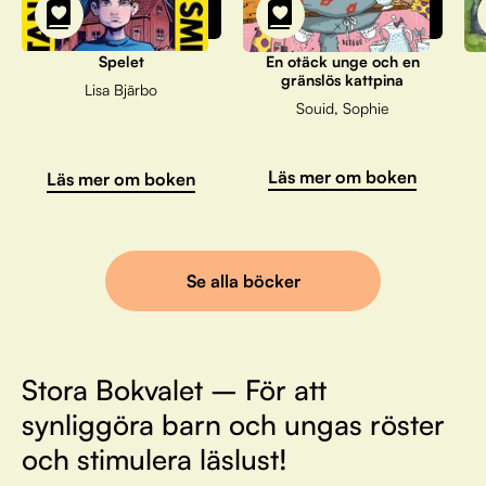
Spelet
En otäck unge och en
gränslös kattpina
Lisa Bjärbo
Souid, Sophie
Läs mer om boken
Läs mer om boken
Se alla böcker
Stora Bokvalet – För att
synliggöra barn och ungas röster
och stimulera läslust!