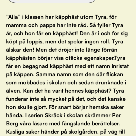
”Alla” i klassen har käpphäst utom Tyra, för
mamma och pappa har inte råd. Så fyller Tyra
år, och hon får en käpphäst! Den är i och för sig
köpt på loppis, men det spelar ingen roll. Tyra
älskar den! Men det dröjer inte länge förrän
käpphästen börjar visa otäcka egenskaper.Tyra
får en begagnad käpphäst med ett namn inristat
på käppen. Samma namn som den där flickan
som mobbades i skolan och sedan drunknade i
älven. Kan det ha varit hennes käpphäst? Tyra
funderar inte så mycket på det, och det kanske
hon skulle gjort. För snart börjar hemska saker
hända. I serien Skräck i skolan skrämmer Per
Berg våra läsare med fängslande berättelser.
Kusliga saker händer på skolgården, på väg till