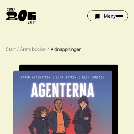
Meny
Start
/
Årets böcker
/
Kidnappningen
Årets böcker
Om Stora bokvalet
Olivia tipsar
Vinnare
FAQ
För bibliotek