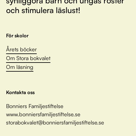
synliggöra barn och ungas röster
och stimulera läslust!
För skolor
Årets böcker
Om Stora bokvalet
Om läsning
Kontakta oss
Bonniers Familjestiftelse
www.bonniersfamiljestiftelse.se
storabokvalet@bonniersfamiljestiftelse.se