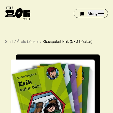
Meny
Start
/
Årets böcker
/
Klasspaket Erik (5×3 böcker)
Årets böcker
Om Stora bokvalet
Olivia tipsar
Vinnare
FAQ
För bibliotek