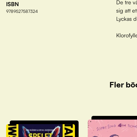
De tre v
ISBN
sig att 
9789527587324
Lyckas d
Klorofyl
Fler bö