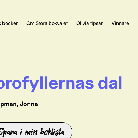
s böcker
Om Stora bokvalet
Olivia tipsar
Vinnare
orofyllernas dal
rpman, Jonna
Spara i min boklista