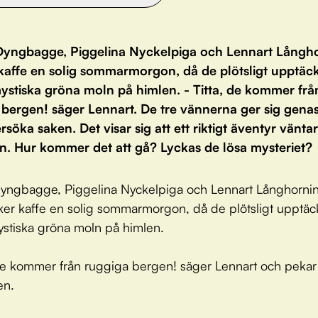
yngbagge, Piggelina Nyckelpiga och Lennart Långh
 kaffe en solig sommarmorgon, då de plötsligt upptäc
ystiska gröna moln på himlen. - Titta, de kommer frå
bergen! säger Lennart. De tre vännerna ger sig genas
rsöka saken. Det visar sig att ett riktigt äventyr vänta
n. Hur kommer det att gå? Lyckas de lösa mysteriet?
ngbagge, Piggelina Nyckelpiga och Lennart Långhorning
ker kaffe en solig sommarmorgon, då de plötsligt upptäc
stiska gröna moln på himlen.
 de kommer från ruggiga bergen! säger Lennart och peka
en.