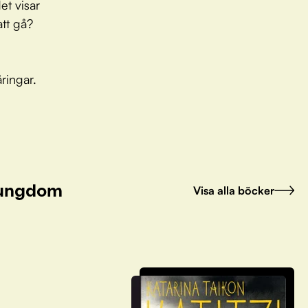
et visar
att gå?
ringar.
h ungdom
Visa alla böcker