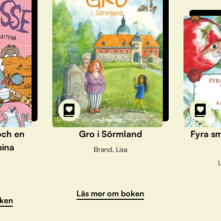
och en
Gro i Sörmland
Fyra sm
pina
Brand, Lisa
L
Läs mer om boken
ken