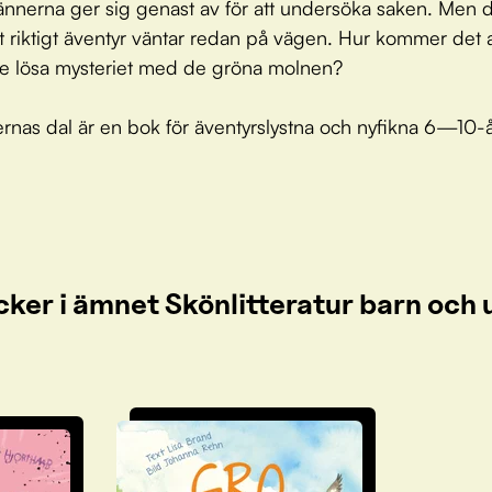
ännerna ger sig genast av för att undersöka saken. Men d
ett riktigt äventyr väntar redan på vägen. Hur kommer det 
e lösa mysteriet med de gröna molnen?
lernas dal är en bok för äventyrslystna och nyfikna 6—10-å
cker i ämnet Skönlitteratur barn oc