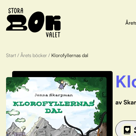
Året
Start
/
Årets böcker
/
Klorofyllernas dal
Kl
av Ska