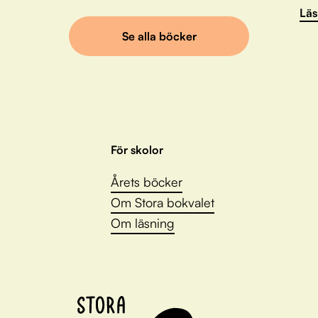
Läs
Se alla böcker
För skolor
Årets böcker
Om Stora bokvalet
Om läsning