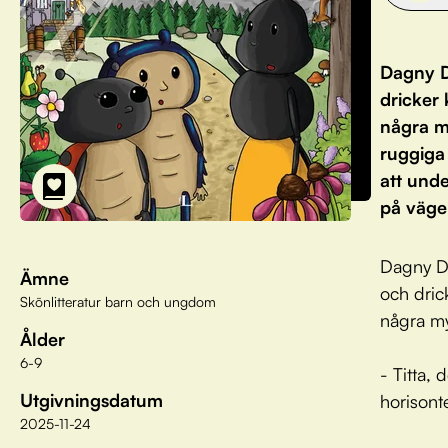
Dagny D
dricker
några m
ruggiga 
att unde
på väge
Dagny Dy
Ämne
och dric
Skönlitteratur barn och ungdom
några my
Ålder
6-9
- Titta,
Utgivningsdatum
horisont
2025-11-24