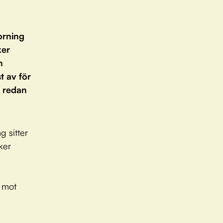
orning
ker
n
t av för
r redan
 sitter
ker
r mot