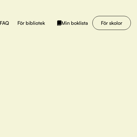
FAQ
För bibliotek
För skolor
Min boklista