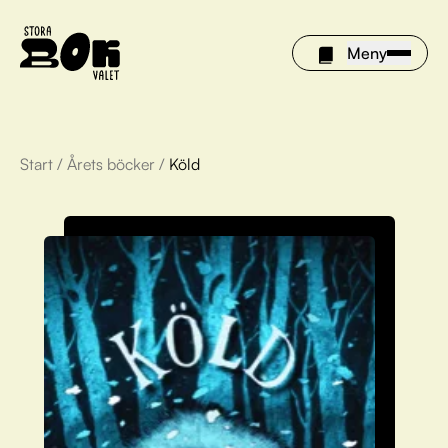
Meny
Start
/
Årets böcker
/
Köld
Årets böcker
Om Stora bokvalet
Olivia tipsar
Vinnare
FAQ
För bibliotek