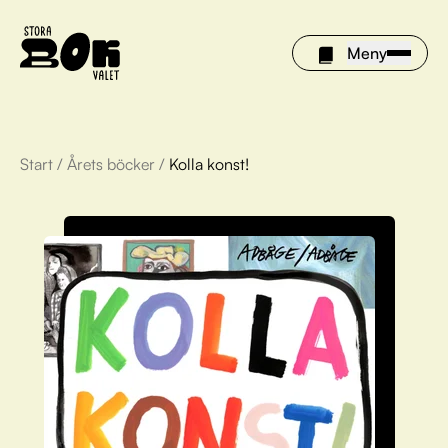
Meny
Start
/
Årets böcker
/
Kolla konst!
Årets böcker
Om Stora bokvalet
Olivia tipsar
Vinnare
FAQ
För bibliotek