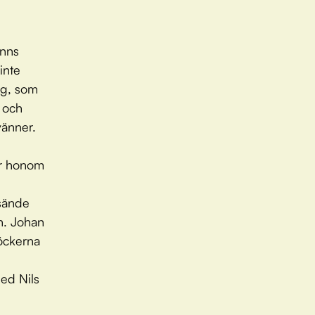
änns
inte
ig, som
r och
vänner.
ar honom
 sände
n. Johan
öckerna
ed Nils