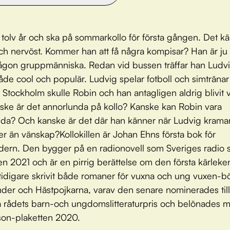
 tolv år och ska på sommarkollo för första gången. Det k
och nervöst. Kommer han att få några kompisar? Han är ju 
ågon gruppmänniska. Redan vid bussen träffar han Ludv
åde cool och populär. Ludvig spelar fotboll och simträna
Stockholm skulle Robin och han antagligen aldrig blivit 
ke är det annorlunda på kollo? Kanske kan Robin vara
nda? Och kanske är det där han känner när Ludvig kram
r än vänskap?Kollokillen är Johan Ehns första bok för
dern. Den bygger på en radionovell som Sveriges radio
 2021 och är en pirrig berättelse om den första kärleke
tidigare skrivit både romaner för vuxna och ung vuxen-b
er och Hästpojkarna, varav den senare nominerades till
 rådets barn-och ungdomslitteraturpris och belönades m
son-plaketten 2020.