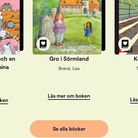
och en
Gro i Sörmland
K
pina
Brand, Lisa
T
Läs mer om boken
Läs
ken
Se alla böcker