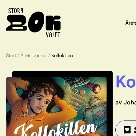
Året
Start
/
Årets böcker
/
Kollokillen
Ko
av Joh