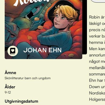
Robin är
läskigt 
precis n
verkar b
hemma i 
Men kans
annorlu
något me
mellanål
Ämne
sommaren
Skönlitteratur barn och ungdom
Ehn har 
Down und
Ålder
9-12
Nordiska
Holgers
Utgivningsdatum