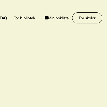
FAQ
För bibliotek
För skolor
Min boklista