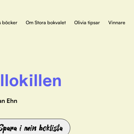
s böcker
Om Stora bokvalet
Olivia tipsar
Vinnare
llokillen
an Ehn
Spara i min boklista