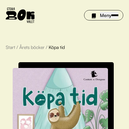
Meny
Start
/
Årets böcker
/
Köpa tid
Årets böcker
Om Stora bokvalet
Olivia tipsar
Vinnare
FAQ
För bibliotek