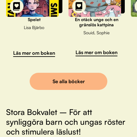
Spelet
En otäck unge och en
gränslös kattpina
Lisa Bjärbo
Souid, Sophie
Läs mer om boken
Läs mer om boken
Se alla böcker
Stora Bokvalet – För att
synliggöra barn och ungas röster
och stimulera läslust!