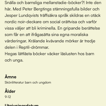
Snälla och barnsliga mellanstadie-böcker?! Inte den
här. Med Peter Bergtings stämningsfulla bilder och
Jesper Lundqvists träffsäkra språk skildras en otäck
nordic noir-deckare om social orättvisa och varför
vissa väljer att bli kriminella. En gripande berättelse
som får en att ifrågasätta sina egna moraliska
värderingar. Krälande kvävande mörker är tredje
delen i Reptil-drömmar.
Hegas lättlästa böcker väcker läslusten hos barn
och unga.
Ämne
Skönlitteratur barn och ungdom
Ålder
9-12
Utgivningsdatum