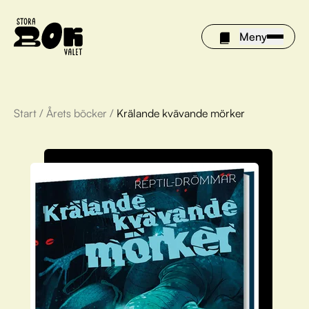
Meny
Start
/
Årets böcker
/
Krälande kvävande mörker
Årets böcker
Om Stora bokvalet
Olivia tipsar
Vinnare
FAQ
För bibliotek