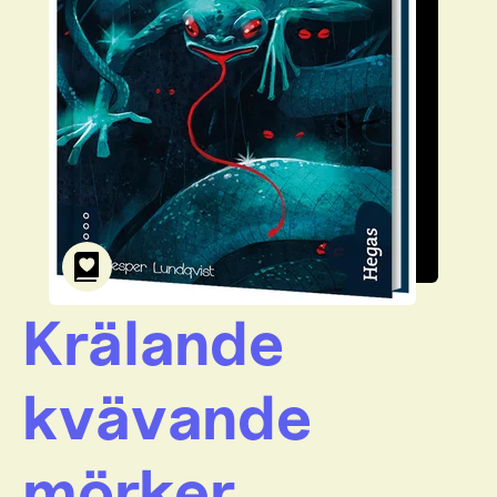
Krälande
kvävande
mörker