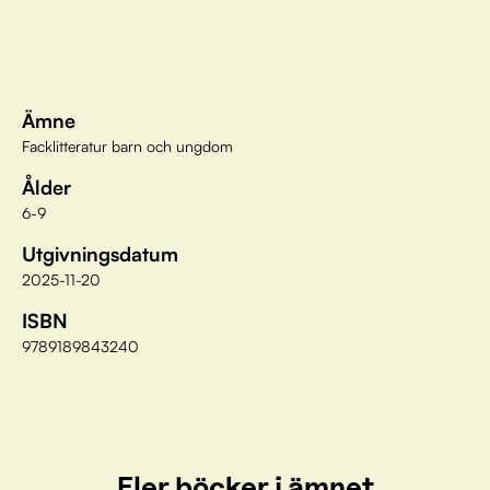
Ämne
Facklitteratur barn och ungdom
Ålder
6-9
Utgivningsdatum
2025-11-20
ISBN
9789189843240
Fler böcker i ämnet