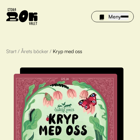
Meny
Start
/
Årets böcker
/
Kryp med oss
Årets böcker
Om Stora bokvalet
Olivia tipsar
Vinnare
FAQ
För bibliotek