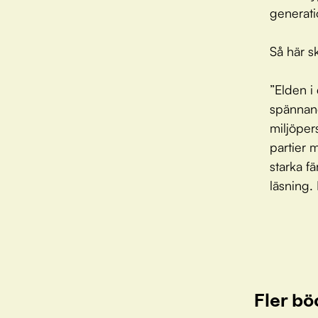
generati
Så här s
”Elden i
spännan
miljöper
partier 
starka fä
läsning.
Fler bö