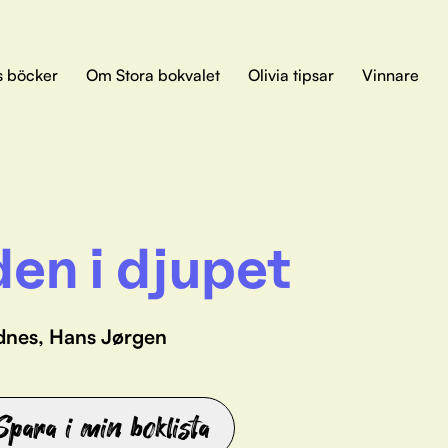
s böcker
Om Stora bokvalet
Olivia tipsar
Vinnare
den i djupet
dnes, Hans Jørgen
Spara i min boklista