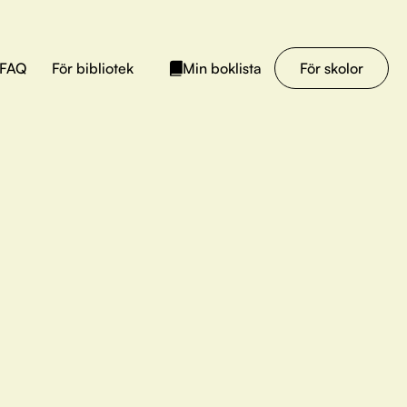
FAQ
För bibliotek
För skolor
Min boklista