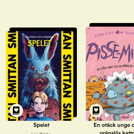
Spelet
En otäck unge 
gränslös katt