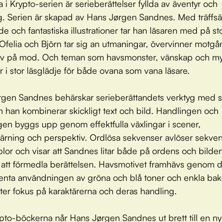
 i Krypto-serien är serieberättelser fyllda av äventyr och
. Serien är skapad av Hans Jørgen Sandnes. Med träffsä
de och fantastiska illustrationer tar han läsaren med på st
 Ofelia och Björn tar sig an utmaningar, övervinner motg
rov på mod. Och teman som havsmonster, vänskap och my
ar i stor läsglädje för både ovana som vana läsare.
gen Sandnes behärskar serieberättandets verktyg med 
 han kombinerar skickligt text och bild. Handlingen och
en byggs upp genom effektfulla växlingar i scener,
ärning och perspektiv. Ordlösa sekvenser avlöser sekv
lor och visar att Sandnes litar både på ordens och bilde
att förmedla berättelsen. Havsmotivet framhävs genom 
enta användningen av gröna och blå toner och enkla ba
ätter fokus på karaktärerna och deras handling.
to-böckerna når Hans Jørgen Sandnes ut brett till en ny