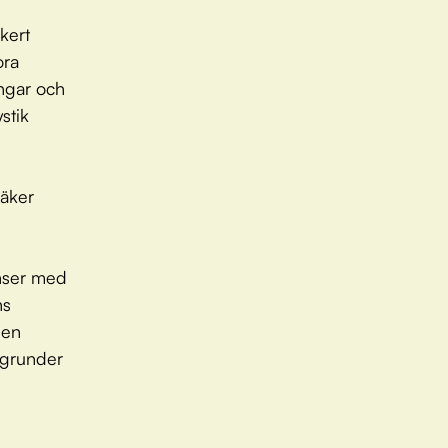
kert
ora
ångar och
stik
säker
enser med
ns
den
kgrunder