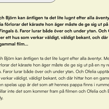
ch Björn kan äntligen ta det lite lugnt efter alla ävent
ia förlorar det käraste hon äger måste de ge sig ut på
l Fingals ö. Faror lurar både över och under ytan. Och 
r ett hus som verkar väldigt, väldigt bekant, och där 
gammal film...
h Björn kan äntligen ta det lite lugnt efter alla äventyr. M
örlorar det käraste hon äger måste de ge sig ut på en ny res
ö. Faror lurar både över och under ytan. Och Ofelia upptä
verkar väldigt, väldigt bekant, och där hittar hon en gam
en spelas upp är det som att hennes pappa finns i rumm
illar inte det som kommer fram på filmen och Ofelia och 
ly.