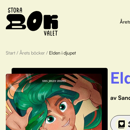
Året
Start
/
Årets böcker
/
Elden i djupet
El
av San