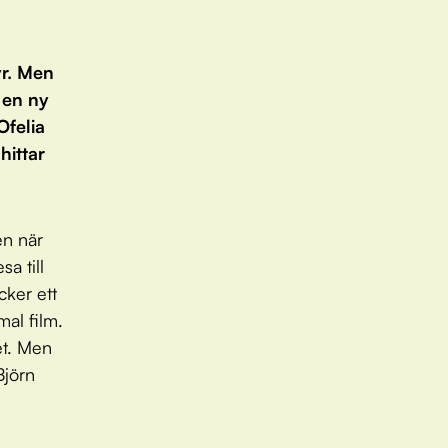
yr. Men
 en ny
Ofelia
hittar
en när
a till
cker ett
mal film.
et. Men
Björn