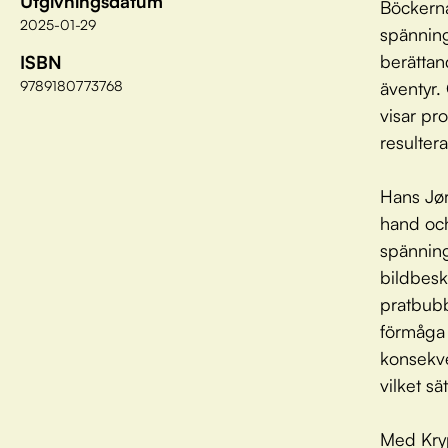
Utgivningsdatum
Böckerna
2025-01-29
spänning
berättan
ISBN
9789180773768
äventyr.
visar p
resulter
Hans Jør
hand och
spänning
bildbesk
pratbubb
förmåga 
konsekv
vilket s
Med Kryp