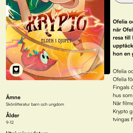
Ofelia o
när Ofel
resa til
upptäcke
hon en 
Ofelia oc
Ofelia f
Fingals 
hus som 
Ämne
När film
Skönlitteratur barn och ungdom
Krypto g
Ålder
tvingas f
9-12