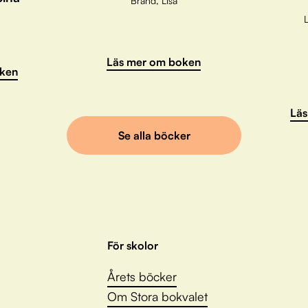
Brand, Lisa
L
Läs mer om boken
ken
Läs
Se alla böcker
För skolor
Årets böcker
Om Stora bokvalet