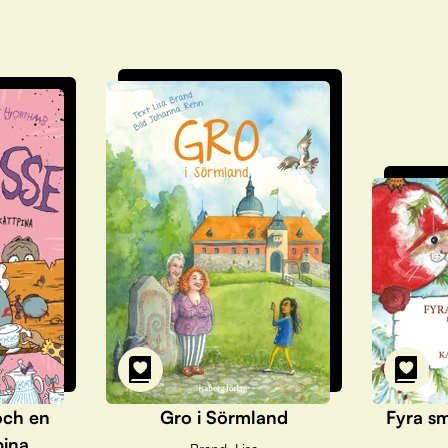
och en
Gro i Sörmland
Fyra sm
pina