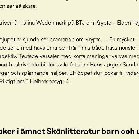
on serieälskare.
kriver Christina Wedenmark på BTJ om Krypto - Elden i d
 djupet är sjunde serieromanen om Krypto. … En mycket
de serie med havstema och här finns både havsmonster
spektiv. Textade versaler med korta meningar varvas med
med beskrivande bilder av författaren Hans Jørgen Sandn
rger och spännande miljöer. Ett öppet slut lockar till vida
 Riktigt bra!” Helhetsbetyg: 4.
cker i ämnet Skönlitteratur barn oc