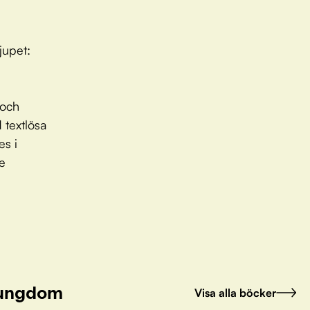
jupet:
 och
 textlösa
es i
re
h ungdom
Visa alla böcker