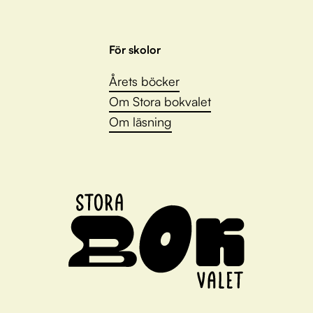
För skolor
Årets böcker
Om Stora bokvalet
Om läsning