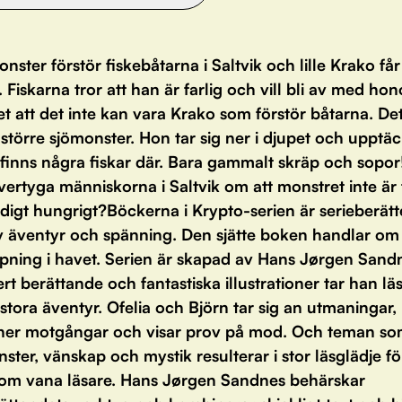
onster förstör fiskebåtarna i Saltvik och lille Krako får
 Fiskarna tror att han är farlig och vill bli av med h
et att det inte kan vara Krako som förstör båtarna. De
 större sjömonster. Hon tar sig ner i djupet och upptäc
 finns några fiskar där. Bara gammalt skräp och sopor
vertyga människorna i Saltvik om att monstret inte är f
digt hungrigt?Böckerna i Krypto-serien är serieberätt
av äventyr och spänning. Den sjätte boken handlar om
pning i havet. Serien är skapad av Hans Jørgen Sand
ert berättande och fantastiska illustrationer tar han lä
tora äventyr. Ofelia och Björn tar sig an utmaningar,
ner motgångar och visar prov på mod. Och teman s
ter, vänskap och mystik resulterar i stor läsglädje f
om vana läsare. Hans Jørgen Sandnes behärskar