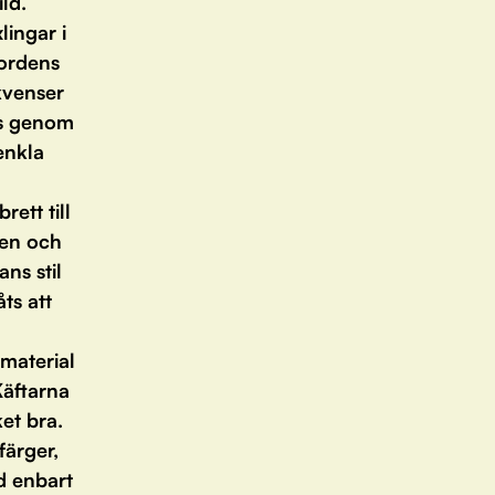
ld.
ingar i
 ordens
kvenser
vs genom
enkla
ett till
ren och
ns stil
ts att
dmaterial
Käftarna
ket bra.
färger,
d enbart