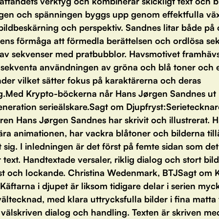
ättandets verktyg och kombinerar skickligt text och bi
gen och spänningen byggs upp genom effektfulla växl
 bildbeskärning och perspektiv. Sandnes litar både på
dens förmåga att förmedla berättelsen och ordlösa se
 av sekvenser med pratbubblor. Havsmotivet framhä
sekventa användningen av gröna och blå toner och 
der vilket sätter fokus på karaktärerna och deras
g.Med Krypto-böckerna når Hans Jørgen Sandnes ut br
eneration serieälskare.Sagt om Djupfryst:Serieteckna
en Hans Jørgen Sandnes har skrivit och illustrerat. Ha
ära animationen, har vackra blåtoner och bilderna tillå
 sig. I inledningen är det först på femte sidan som det
ext. Handtextade versaler, riklig dialog och stort bil
läst och lockande. Christina Wedenmark, BTJSagt om 
:Käftarna i djupet är liksom tidigare delar i serien myc
ältecknad, med klara uttrycksfulla bilder i fina matta 
 välskriven dialog och handling. Texten är skriven me