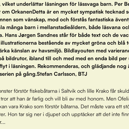
, vilket underlättar läsningen för lässvaga barn. Per B
 om OrkanenDetta är en mycket sympatisk tecknad s
mnen som vänskap, mod och förstås fantastiska ävent
tala många barn i mellanstadieåldern, både läsvana oc
a. Hans Jørgen Sandnes står för både text och de vac
 illustrationerna bestående av mycket gröna och blå t
tärka känslan av havsmiljö. Bildlayouten med variera
på bildrutor, ibland till och med med en enda bild per
 flyt i läsningen. Rekommenderas, och glädjande nog ä
 serien på gång.Stefan Carlsson, BTJ
nster förstör fiskebåtarna i Saltvik och lille Krako får skul
tror att han är farlig och vill bli av med honom. Men Ofeli
 kan vara Krako som förstör båtarna. Det måste vara ett st
er. Hon tar sig ner i djupet och upptäcker att det inte fi
...