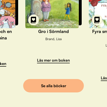
och en
Gro i Sörmland
Fyra sm
pina
Brand, Lisa
L
Läs mer om boken
ken
Läs
Se alla böcker