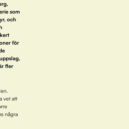
erg,
erie som
yr, och
h
kert
oner för
nde
 uppslag,
r fler
den.
a vet att
örre
nns några