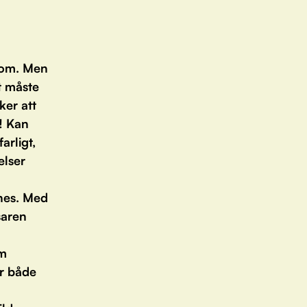
onom. Men
t måste
ker att
! Kan
arligt,
elser
nes. Med
saren
om
ör både