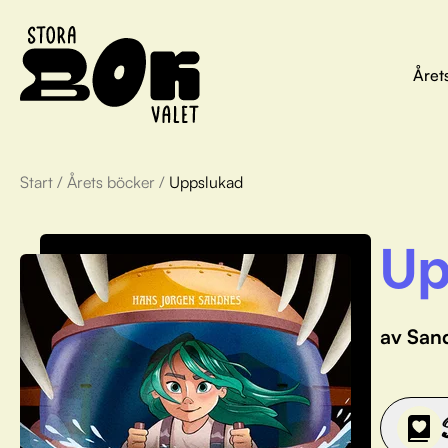
Året
Start
/
Årets böcker
/
Uppslukad
Up
av San