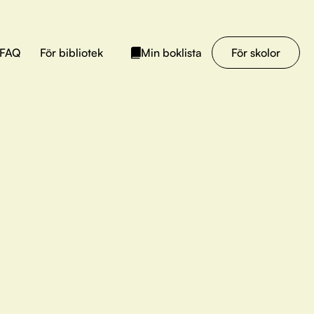
FAQ
För bibliotek
För skolor
Min boklista