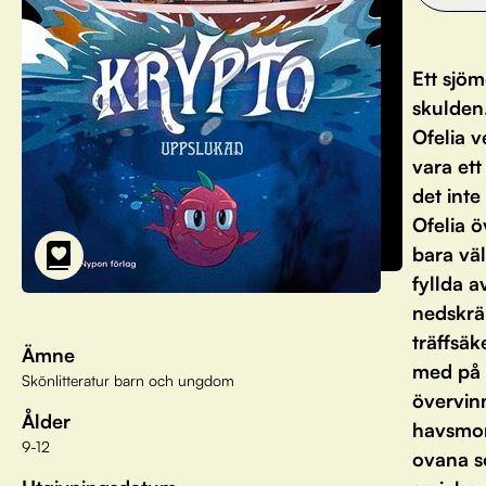
Ett sjöm
skulden.
Ofelia v
vara ett
det inte
Ofelia ö
bara väl
fyllda 
nedskrä
träffsäk
Ämne
med på s
Skönlitteratur barn och ungdom
övervin
Ålder
havsmons
9-12
ovana s