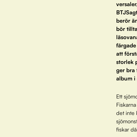
versaler
BTJSagt
berör ä
bör till
läsovan
färgade
att förs
storlek 
ger bra
album i
Ett sjömo
Fiskarna 
det inte
sjömonst
fiskar där