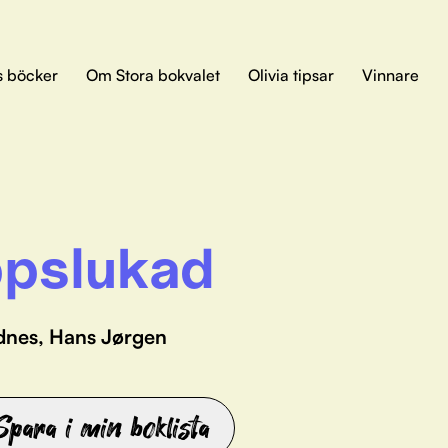
s böcker
Om Stora bokvalet
Olivia tipsar
Vinnare
pslukad
dnes, Hans Jørgen
Spara i min boklista