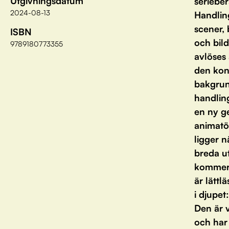
Utgivningsdatum
serieber
2024-08-13
Handlin
scener,
ISBN
och bil
9789180773355
avlöses
den kon
bakgrun
handlin
en ny g
animatör
ligger n
breda ut
kommer t
är lätt
i djupet
Den är v
och har