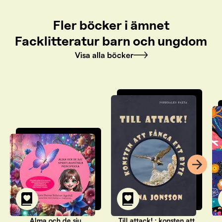
Fler böcker i ämnet
Facklitteratur barn och ungdom
Visa alla böcker
Alma och de sju
Till attack! : konsten att