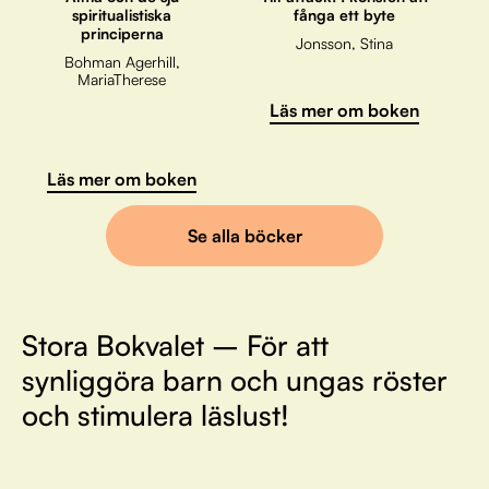
spiritualistiska
fånga ett byte
principerna
Jonsson, Stina
Bohman Agerhill,
MariaTherese
Läs mer om boken
Läs mer om boken
Se alla böcker
Stora Bokvalet – För att
synliggöra barn och ungas röster
och stimulera läslust!