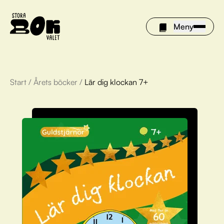
Meny
Start
/
Årets böcker
/
Lär dig klockan 7+
Årets böcker
Om Stora bokvalet
Olivia tipsar
Vinnare
FAQ
För bibliotek