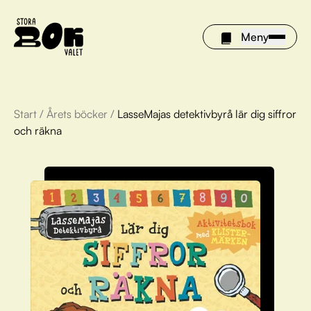
Meny
Start
/
Årets böcker
/
LasseMajas detektivbyrå lär dig siffror
Årets böcker
och räkna
Om Stora bokvalet
Olivia tipsar
Vinnare
FAQ
För bibliotek