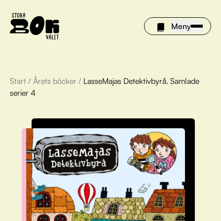
Meny
Start
/
Årets böcker
/
LasseMajas Detektivbyrå. Samlade
Årets böcker
serier 4
Om Stora bokvalet
Olivia tipsar
Vinnare
FAQ
För bibliotek