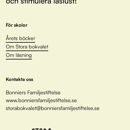
och stimulera läslust!
För skolor
Årets böcker
Om Stora bokvalet
Om läsning
Kontakta oss
Bonniers Familjestiftelse
www.bonniersfamiljestiftelse.se
storabokvalet@bonniersfamiljestiftelse.se