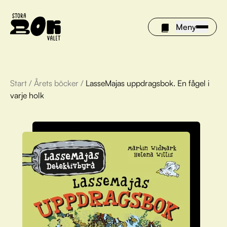
Meny
Start
/
Årets böcker
/
LasseMajas uppdragsbok. En fågel i
Årets böcker
varje holk
Om Stora bokvalet
Olivia tipsar
Vinnare
FAQ
För bibliotek