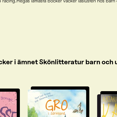
p racing.Hegas lättlästa böcker väcker läslusten hos barn
cker i ämnet Skönlitteratur barn oc