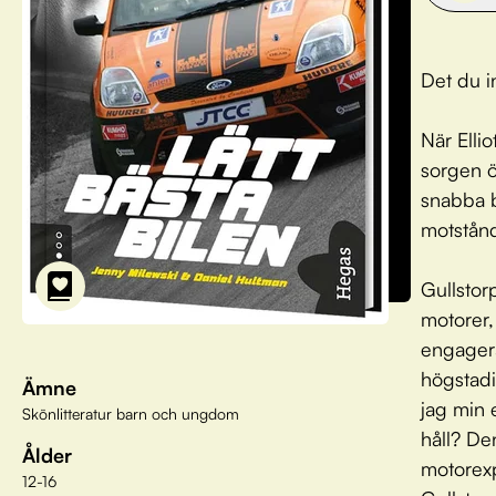
Det du i
När Ellio
sorgen 
snabba b
motstånd
Gullstor
motorer
engagera
högstadi
Ämne
jag min 
Skönlitteratur barn och ungdom
håll? De
Ålder
motorexp
12-16