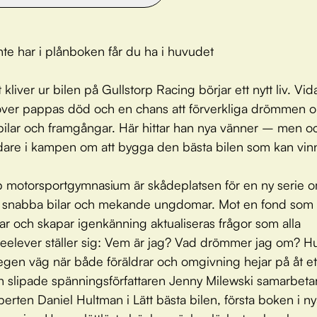
nte har i plånboken får du ha i huvudet
t kliver ur bilen på Gullstorp Racing börjar ett nytt liv. Vid
över pappas död och en chans att förverkliga drömmen 
ilar och framgångar. Här hittar han nya vänner – men o
are i kampen om att bygga den bästa bilen som kan vinn
p motorsportgymnasium är skådeplatsen för en ny serie 
, snabba bilar och mekande ungdomar. Mot en fond som
r och skapar igenkänning aktualiseras frågor som alla
eelever ställer sig: Vem är jag? Vad drömmer jag om? Hur
egen väg när både föräldrar och omgivning hejar på åt et
n slipade spänningsförfattaren Jenny Milewski samarbet
erten Daniel Hultman i Lätt bästa bilen, första boken i ny