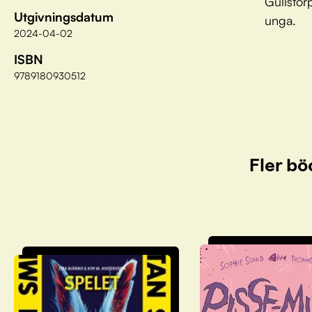
Gullstor
Utgivningsdatum
unga.
2024-04-02
ISBN
9789180930512
Fler bö