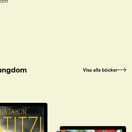
 och
h ungdom
Visa alla böcker