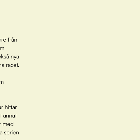
are från
om
ckså nya
a racet.
om
 hittar
t annat
ar med
a serien