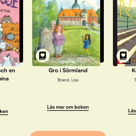
och en
Gro i Sörmland
K
pina
Brand, Lisa
T
Läs mer om boken
Läs
ken