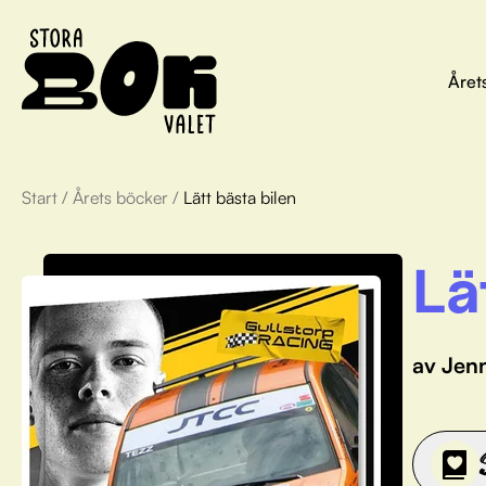
Året
Start
/
Årets böcker
/
Lätt bästa bilen
Lä
av Jen