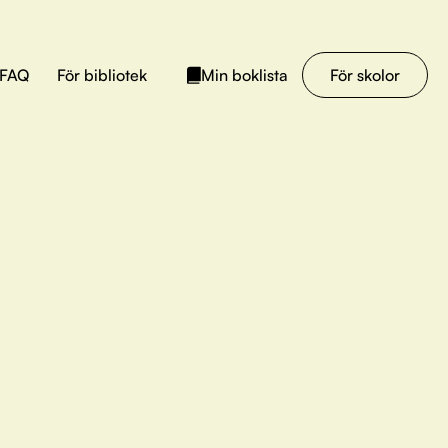
FAQ
För bibliotek
För skolor
Min boklista